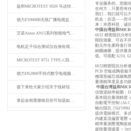
专业服务的。您能
益和MICROTEST 6920 马达转子测试系统
在何方，只要您有
我们，我们就可以
机会：合适——您
德力ES9000B无线广播电视监测车系统
来！米恩科技，诚
中国台湾益和MICRO
艾诺Ainuo AN15系列智能电气安全性能综合分析仪
6632 精密阻抗分析
階段測量。可在不同
動元件生產時進行良
电机定子综合测试仪自身给我们带来了怎样的优势呢？
納圓繪圖，提供量測
值。可搭配 6210, 6
MICROTEST 8751 TYPE-C四线式线材测试仪
6632精密阻抗分析
PCB 空板或陶瓷板
德力DS2800手持式数字电视频谱分析仪
種環形磁芯或鐵氧體
量測精準度及多功
接下来给大家介绍关于线材综合测试仪操作技巧的内容
中国台湾益和MICRO
信號源頻率範圍：DC, 10
基本阻抗量測精度 ±0.0
拿起金相显微镜后你可知该如何使用呢？
自動電平控制 (ALC
輸出阻抗 25Ω/100
提供電錶模式、多
內建直流偏置電壓 ±1
精準量測壓電陶瓷材
超快量測速度 < 3m