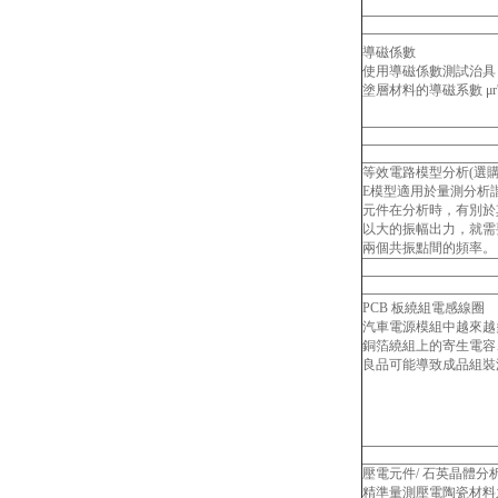
導磁係數
使用導磁係數測試治具 F
塗層材料的導磁系數 μr'
等效電路模型分析(選購
E模型適用於量測分析
元件在分析時，有別於
以大的振幅出力，就需
兩個共振點間的頻率。
PCB 板繞組電感線圈
汽車電源模組中越來越多
銅箔繞組上的寄生電容、
良品可能導致成品組裝測試出
壓電元件/ 石英晶體分
精準量測壓電陶瓷材料之導