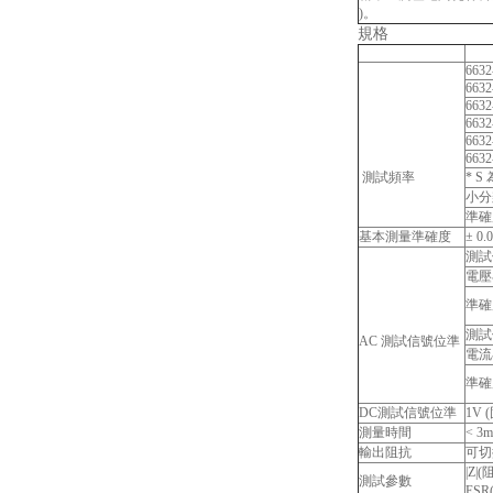
)。
規格
6632
6632
6632
6632
6632
6632
測試頻率
* 
小分
準確
基本測量準確度
± 0
測試
電壓
準確
測試
AC 測試信號位準
電流
準確
DC測試信號位準
1V 
測量時間
< 3
輸出阻抗
可切
|Z
測試參數
ES