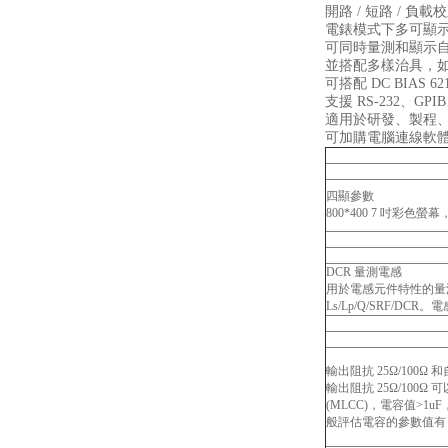
開路 / 短路 / 負載
電錶模式下多可顯示
可同時量測和顯示自動
並搭配多樣治具，如
可搭配 DC BIAS 6210
支援 RS-232、GPIB
適用於研發、製程
可加購電腦連線軟
四顯參數
800*400 7 吋彩
DCR 量測電感
用於電感元件特性的量
Ls/Lp/Q/SRF/D
輸出阻抗 25Ω/100Ω 
輸出阻抗 25Ω/100
(MLCC)，電容值>
般評估電容的參數值有 Cs/Cp