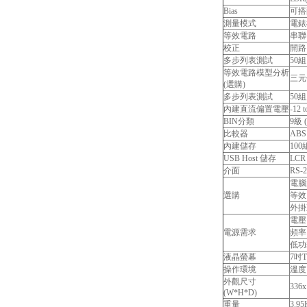
Bias
可搭配 
測量模式
電錶
等效電路
串聯
校正
開路
多步列表測試
50
等效電路模型分析
三元
(選購)
多步列表測試
50
內建直流偏置電壓
-12 
BIN分類
9級 
比較器
AB
內建儲存
10
USB Host 儲存
LC
介面
RS-
電腦
選購
等效
外掛直
電壓 
電源需求
頻率 
低功
液晶螢幕
7吋T
操作環境
溫度
外觀尺寸
336x
(W*H*D)
重量
3.95