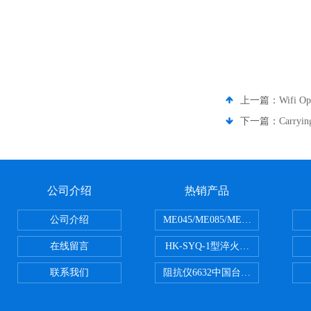
上一篇：
Wifi Op
下一篇：
Carryi
公司介绍
热销产品
公司介绍
ME045/ME085/ME150ME系列P
在线留言
HK-SYQ-1型淬火介质冷却性能测
联系我们
阻抗仪6632中国台湾益和MICROTE