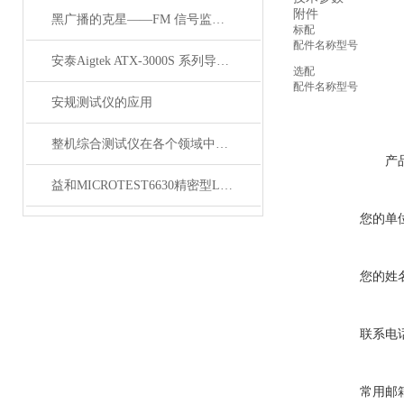
附件
黑广播的克星——FM 信号监测系统
标配
配件名称
型号
安泰Aigtek ATX-3000S 系列导通线束测试仪
选配
配件名称
型号
安规测试仪的应用
整机综合测试仪在各个领域中都有着广泛的作用
产
益和MICROTEST6630精密型LCR测试仪
您的单
您的姓
联系电
常用邮