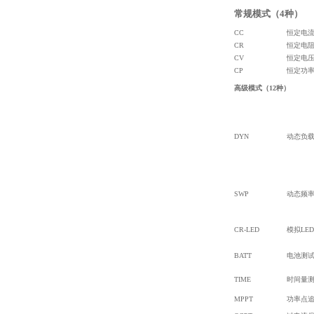
常规模式（4种）
CC
恒定电
CR
恒定电
CV
恒定电
CP
恒定功
高级模式（12种）
DYN
动态负
SWP
动态频
CR-LED
模拟LE
BATT
电池测
TIME
时间量
MPPT
功率点