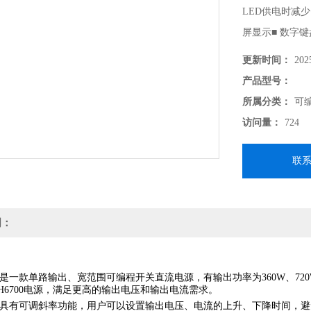
LED供电时减少
屏显示■ 数字
（0-3600.0s
更新时间：
202
DEVICE、L
产品型号：
所属分类：
可
访问量：
724
联
明：
系列是一款单路输出、宽范围可编程开关直流电源，有输出功率为360W、72
H6700电源，满足更高的输出电压和输出电流需求。
0系列具有可调斜率功能，用户可以设置输出电压、电流的上升、下降时间，