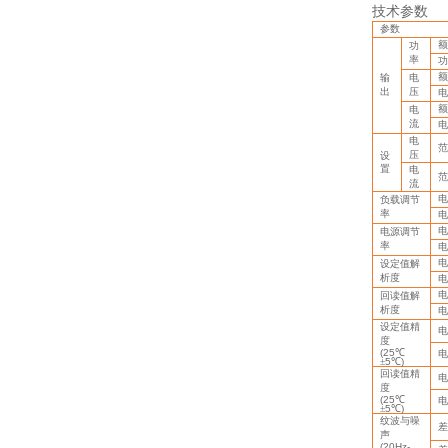
技术参数
参数
额
功
率
功
额
输
电
出
压
电
额
电
流
电
电
范
压
设
置
电
范
流
电
负载调节
率
电
电
电源调节
率
电
电
设定值解
析度
电
电
回读值解
析度
电
设定值精
电
度
(25
℃
电
±
5
℃
)
回读值精
电
度
(25
℃
电
±
5
℃
)
纹波与噪
差
声
(20Hz-