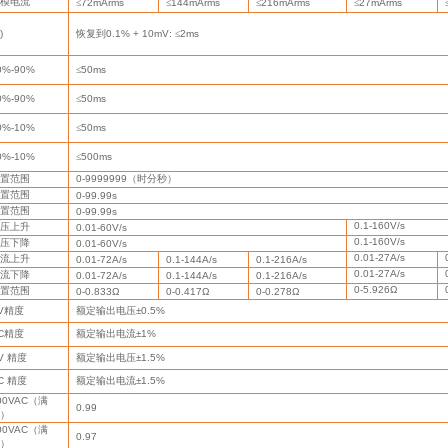
模电流
≤
72mArms
≤
144mArms
≤
216mArms
≤
27mArms
)
恢复到
0.1% + 10mV:
≤
2ms
0%-90%
≤
50ms
0%-90%
≤
50ms
0%-10%
≤
50ms
0%-10%
≤
500ms
置范围
0-9999999
（时分秒）
置范围
0-99.99s
置范围
0-99.99s
0.1-160V/s
压上升
0.01-60V/s
0.1-160V/s
压下降
0.01-60V/s
0.01-27A/s
流上升
0.01-72A/s
0.1-144A/s
0.1-216A/s
0.01-27A/s
流下降
0.01-72A/s
0.1-144A/s
0.1-216A/s
0-5.926Ω
置范围
0-0.833Ω
0-0.417Ω
0-0.278Ω
V
精度
额定输出电压
±0.5%
C
精度
额定输出电流
±1%
V
精度
额定输出电压
±1.5%
C
精度
额定输出电流
±1.5%
00VAC
（满
0.99
）
00VAC
（满
0.97
）