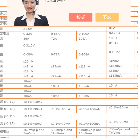
TH6711
TH6712
TH6713
TH6721
360W
定功率
360W
720W
1080W
率限制
约额定功率
*105%
0-80V
定电压
0-30V
0-30V
0-30V
84V
压
31.5V
0-12.5A
定电流
0-33A
0-66A
0-100A
13.5A
流
36A
72A
108A
0~84V
围
0-31.5V
0-13.5A
围
0~36A
0-72A
0-108A
≤
45mV
压
≤
20mV
≤
18.5mA
流
≤
41mA
≤
77mA
≤
113mA
≤
43mV
压
≤
18mV
≤
18.5mA
流
≤
41mA
≤
77mA
≤
113mA
压
10mV
10mA
流
10mA
10mA
100mA
压
10mV
10mA
流
10mA
10mA
100mA
压
(>0.1V)
≤
0.1%+10mV
≤
0.1%+20mA
流
(>0.1A)
≤
0.1%+30mA
≤
0.1%+60mA
≤
0.1%+100mA
压
(>0.1V)
≤
0.1%+20mV
≤
0.1%+20mA
流
(>0.1A)
≤
0.1%+40mA
≤
0.1%+70mA
≤
0.1%+100mA
≤
60mVp-p and
≤
60mVp-p and
≤
80mVp-p and
≤
100mVp-p and
模电压
7mVrms
7mVrms
11mVrms
14mVrms