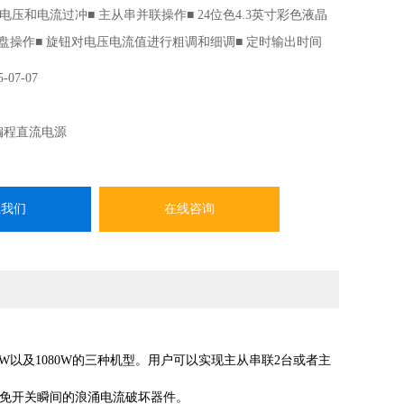
电压和电流过冲■ 主从串并联操作■ 24位色4.3英寸彩色液晶
键盘操作■ 旋钮对电压电流值进行粗调和细调■ 定时输出时间
）■ 可编程电压或电流的上升时间■ RS232、USB HOST、USB
5-07-07
AN、模拟控制接口
编程直流电源
系我们
在线咨询
0W以及1080W的三种机型。用户可以实现主从串联2台或者主
避免开关瞬间的浪涌电流破坏器件。