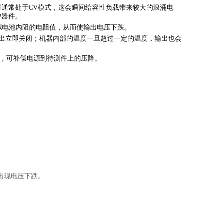
启时通常处于CV模式，这会瞬间给容性负载带来较大的浪涌电
护器件。
置模拟电池内阻的电阻值，从而使输出电压下跌。
值，输出立即关闭；机器内部的温度一旦超过一定的温度，输出也会
能，可补偿电源到待测件上的压降。
出现电压下跌。