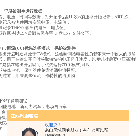
存 – 记录被测件运行数据
、电压、时间等数据，打开记录后以1 次/s的速率开始记录，5000 次。
e端则记录被测件两端实际电压、电流值；
e端则记录TH6700输出的电压、电流值。
数据将以CSV后缀名保存至 U 盘CSV 文件夹下。
V）/恒流(CC)优先选择模式 – 保护被测件
输出开启时通常处于CV模式，这会瞬间给电容性负载带来一个较大的浪涌
式，用于在输出开启时获取较快的电压爬升速度，以便针对需要电压高速
式是指在输出开启瞬间，优先运行在CC模式,可以:
突发的尖峰电流，保护器件免遭浪涌电流损坏。
电流无过冲，用来测试恒流工作特性的待测物
计验证通用测试
太阳能电池，新动力汽车，电动自行车
作台常规测试、维修
备集成测试
伏模拟测试
欢迎您！
室
来自局域网的朋友！有什么可以帮
助您的吗？