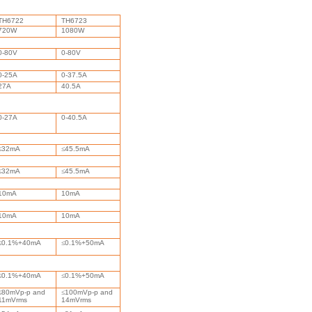
TH6722
TH6723
720W
1080W
0-80V
0-80V
0-25A
0-37.5A
27A
40.5A
0-27A
0-40.5A
≤
32mA
≤
45.5mA
≤
32mA
≤
45.5mA
10mA
10mA
10mA
10mA
≤
0.1%+40mA
≤
0.1%+50mA
≤
0.1%+40mA
≤
0.1%+50mA
≤
80mVp-p and
≤
100mVp-p and
11mVrms
14mVrms