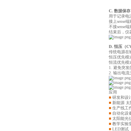
C. 数据保
用于记录电流
接上sens
不接sens
结束后，仪器
D. 恒压（C
传统电源在
恒压优先模
恒流优先模
1. 避免
2. 输出
应用
■
研发和设
■
新能源 
■
生产线工
■
自动化设
■
太阳能光
■
教学实验
■
LED测试