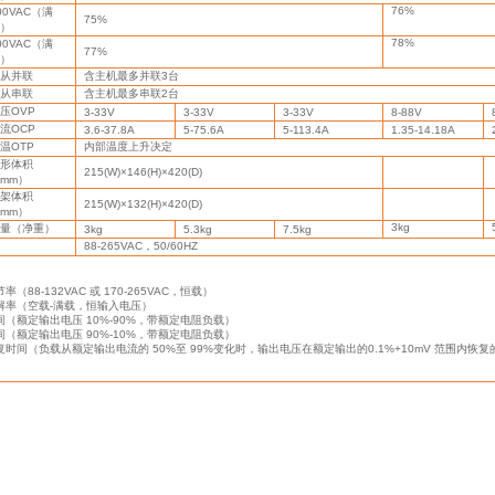
76%
00VAC
（满
75%
）
78%
00VAC
（满
77%
）
从并联
含主机最多并联
3
台
从串联
含主机最多串联
2
台
压
OVP
3-33V
3-33V
3-33V
8-88V
流
OCP
3.6-37.8A
5-75.6A
5-113.4A
1.35-14.18A
温
OTP
内部温度上升决定
形体积
215(W)×146(H)×420(D)
mm
）
架体积
215(W)×132(H)×420(D)
mm
）
3kg
量（净重）
3kg
5.3kg
7.5kg
88-265VAC
，
50/60HZ
节率（
88-132VAC
或
170-265VAC
，恒载）
解率（空载
-
满载，恒输入电压）
间（额定输出电压
10%-90%
，带额定电阻负载）
间（额定输出电压
90%-10%
，带额定电阻负载）
复时间（负载从额定输出电流的
50%
至
99%
变化时，输出电压在额定输出的
0.1%+10mV
范围内恢复