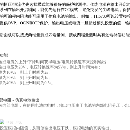
0系列的恒压/恒流优先选择模式能够很好的保护被测件。传统电源在输出开
700系列在输出开启瞬间，能优先运行在CC模式，避免突发的尖峰电流，保
0系列的可编程内阻功能可应用于仿真电池的输出。例如，TH6700可以设
0系列提供OVP、OCP和OTP保护。输出电压或电流一旦超过预先设定的
0系列后面板可以接成两端量测或四端量测。接成四端量测时具有远端补偿功
率功能
压或电流的上升/下降时间获得电压/电流转换速率来控制输出
出电压为20V，电压转换速率为5V/s，则上升时间为4s；
为10V/s，则上升时间为2s；
为20V/s，则上升时间为1s；
为40V/s，则上升时间为0.5s。
内部电阻 - 仿真电池输出
有内部电阻，在使用电池供电时，输出电压由于电池的内部电阻分压，会
700设置模拟内阻值，从而使输出电压下跌，模拟电池的真实输出。