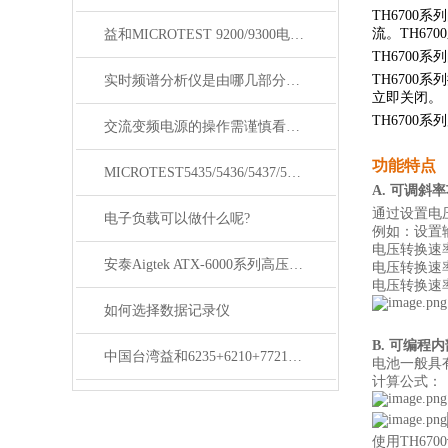
TH670
流。TH6
益和MICROTEST 9200/9300电源测试系统
TH670
TH670
实时频谱分析仪是由哪几部分组成的？
立即关闭。
TH670
交流变频电源的操作需谨慎看完下文你就知道了？
功能特点
MICROTEST5435/5436/5437/5438变压器测试仪
A. 可调斜
通过设置电
电子负载可以做什么呢?
例如：设置输
电压转换速率
安泰Aigtek ATX-6000系列高压线束测试仪
电压转换速率
电压转换速率
如何选择数据记录仪
B. 可编程
中国台湾益和6235+6210+7721+6905四合一变压器综合测试系统
电池一般具
计算公式：
使用TH6