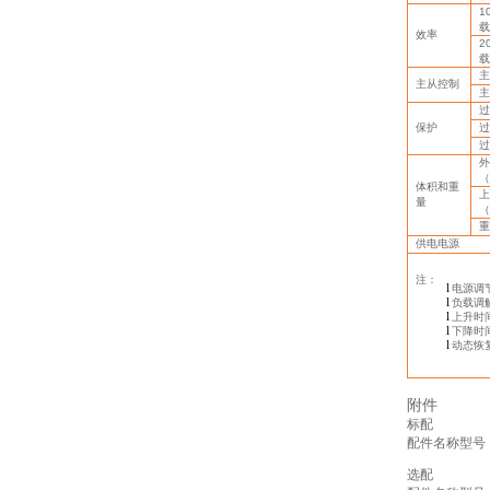
1
载
效率
2
载
主
主从控制
主
过
保护
过
过
外
（
体积和重
上
量
（
重
供电电源
注：
l
电源调
l
负载调
l
上升时
l
下降时
l
动态恢
附件
标配
配件名称
型号
选配