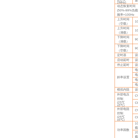
差
2MHz)
动态恢复时间
(50%-99%
负载
频率
=100Hz
上升时间
1
（空载）
上升时间
1
（满载）
下降时间
9
（满载）
下降时间
9
（空载）
定时器
设
启动延时
设
停止延时
设
电
电
斜率设置
电
电
模拟内阻
设
外部电压
C
控制
(25
℃
C
±5
℃
)
外部电阻
C
控制
(25
℃
C
±5
℃
)
1
载
功率因数
2
载