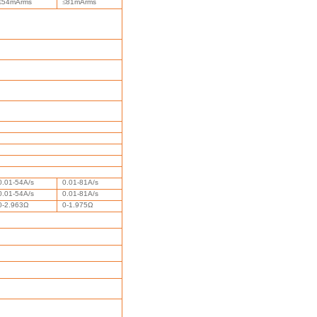
≤
54mArms
≤
81mArms
0.01-54A/s
0.01-81A/s
0.01-54A/s
0.01-81A/s
0-2.963Ω
0-1.975Ω