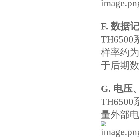
F. 数据
TH65
样率约为
于后期
G. 电
TH65
量外部