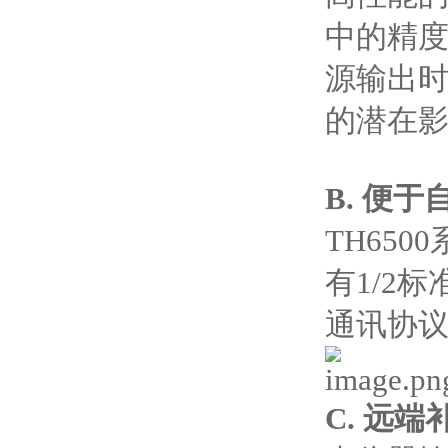
中的精度
源输出时
的潜在
B. 便
TH65
有1/2
通讯协
C. 远