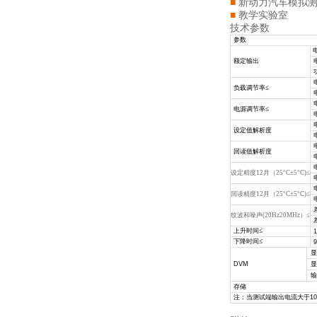
■
新动力汽车模拟
■
教学实验室
技术参数
参数
额定输出
负载调节率≤
电源调节率≤
设定值解析度
回读值解析度
设定精度12月（25°C±5°C)≤
回读精度12月（25°C±5°C)≤
纹波和噪声(20Hz20MHz）≤
上升时间≤
下降时间≤
显
DVM
显
输
存储
注：当测试端输出电流大于
1