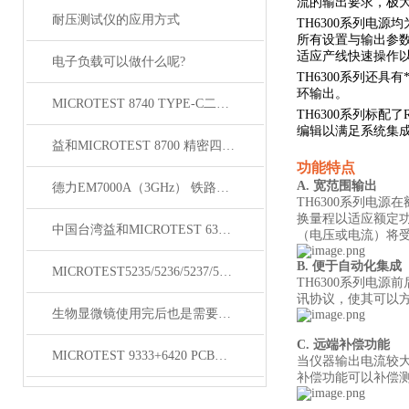
流的输出要求，极
耐压测试仪的应用方式
TH6300系列电
所有设置与输出参
适应产线快速操作
电子负载可以做什么呢?
TH6300系列还
环输出。
MICROTEST 8740 TYPE-C二线式线材测试仪
TH6300系列标配了
编辑以满足系统集成
益和MICROTEST 8700 精密四线式线材测试仪
功能特点
A. 宽范围输出
德力EM7000A（3GHz） 铁路漏缆测试仪
TH6300系列电
换量程以适应额定
中国台湾益和MICROTEST 6370 LCR测试仪
（电压或电流）将
B. 便于自动化集成
MICROTEST5235/5236/5237/5238变压器测试仪
TH6300系列电
讯协议，使其可以
生物显微镜使用完后也是需要维护保养的
C. 远端补偿功能
MICROTEST 9333+6420 PCB线圈微短路测试仪
当仪器输出电流较
补偿功能可以补偿