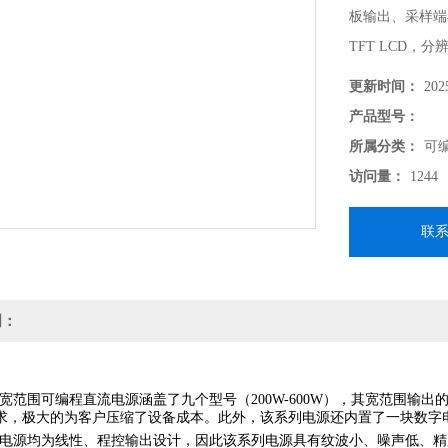
板输出、采样端与
TFT LCD，分
10个触发文件
更新时间：
202
编程循环输出■ 定
产品型号：
流、输出时间■
所属分类：
可
功能■ 过电压、
访问量：
1244
协议■ 通过计
联
明：
0系列宽范围可编程直流电源涵盖了九个型号（200W-600W），其宽范围
求，极大的为客户压缩了设备成本。此外，该系列电源还内置了一块数字
系列电源均为线性、程控输出设计，因此该系列电源具有纹波小、噪声低、精度