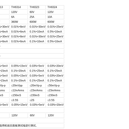
13
TH6314
TH6323
TH6324
120V
60V
120V
6A
25A
10A
W
360W
600W
600W
%+30mV
0.01%+8mV
0.01%+30mV
0.01%+25mV
%+6mA
0.01%+6mA
0.1%+10mA
0.5%+10mA
%+30mV
0.01%+8mV
0.01%+30mV
0.01%+25mV
%+6mA
0.01%+6mA
0.1%+10mA
0.5%+10mA
)
)
%+5mV
0.05%+15mV
0.03%+5mV
0.03%+20mV
+15mA
0.1%+20mA
0.1%+25mA
0.1%+25mA
%+5mV
0.05%+15mV
0.03%+5mV
0.03%+20mV
+15mA
0.1%+20mA
0.1%+25mA
0.1%+25mA
Vp-p
≤
20mVpp
≤
20mVp-p
≤
50mVp-p
rms
≤
12mArms
≤
15mArms
≤
15mArms
mS
≤
150mS
≤
150mS
≤
150mS
≤
3.5S
≤
2S
≤
3.5S
3%+5mV
0.05%+15mV
0.03%+5mV
0.03%+20mV
120V
60V
120V
选用机箱后面板测试端进行测试。