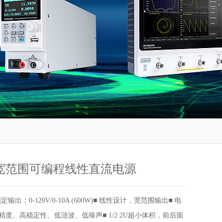
4 宽范围可编程线性直流电源
额定输出：0-120V/0-10A (600W)■ 线性设计，宽范围输出■ 电
精度、高稳定性、低涟波、低噪声■ 1/2 2U超小体积，前后面