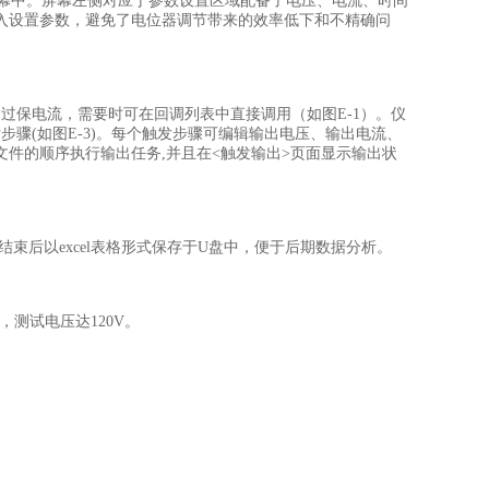
同一屏幕中。屏幕左侧对应于参数设置区域配备了电压、电流、时间
入设置参数，避免了电位器调节带来的效率低下和不精确问
过保电流，需要时可在回调列表中直接调用（如图E-1）。仪
发步骤(如图E-3)。每个触发步骤可编辑输出电压、输出电流、
件的顺序执行输出任务,并且在<触发输出>页面显示输出状
集结束后以excel表格形式保存于U盘中，便于后期数据分析。
，测试电压达120V。