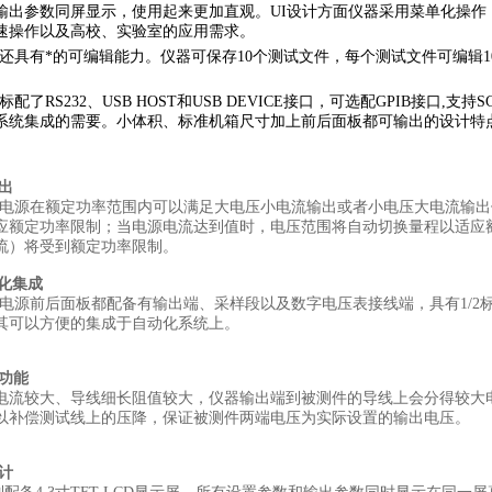
输出参数同屏显示，使用起来更加直观。UI设计方面仪器采用菜单化操
速操作以及高校、实验室的应用需求。
0系列还具有*的可编辑能力。仪器可保存10个测试文件，每个测试文件可编
系列标配了RS232、USB HOST和USB DEVICE接口，可选配GPIB接口
系统集成的需要。小体积、标准机箱尺寸加上前后面板都可输出的设计特点
输出
0系列电源在额定功率范围内可以满足大电压小电流输出或者小电压大电流
应额定功率限制；当电源电流达到值时，电压范围将自动切换量程以适应
流）将受到额定功率限制。
动化集成
系列电源前后面板都配备有输出端、采样段以及数字电压表接线端，具有1/2标
其可以方便的集成于自动化系统上。
偿功能
电流较大、导线细长阻值较大，仪器输出端到被测件的导线上会分得较大
以补偿测试线上的压降，保证被测件两端电压为实际设置的输出电压。
设计