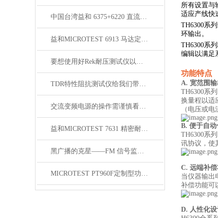
所有设置与
适应产线快
中国台湾益和 6375+6220 直流偏流源测试系统
TH630
环输出。
益和MICROTEST 6913 马达定子测试系统
TH6300
编辑以满足
要想使用好Rek耐压测试仪以下步骤不可少
功能特点
A. 宽范围
TDR特性阻抗测试仪给我们带来了怎样优势呢？
TH630
换量程以适
交流变频电源的操作需谨慎看完下文你就知道了？
（电压或电
B. 便于自
益和MICROTEST 7631 精密耐压测试仪
TH6300
讯协议，使
黑广播的克星——FM 信号监测系统
C. 远端补
MICROTEST PT960F定制型功能自动测试系统
当仪器输出
补偿功能可
D. 人性化