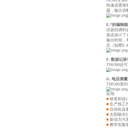
H6300全
快速设置按
题，输出切
E.*的编辑
仪器回调列
器还设计了1
输出时间，
态（如图E-
F. 数据记
TH6300
G. 电压测
TH630
应用
■
研发和设
■
生产线工
■
自动化设
■
太阳能光
■
新动力汽
■
教学实验