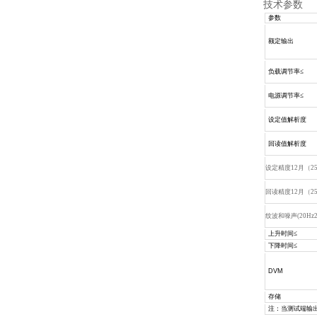
技术参数
参数
额定输出
负载调节率≤
电源调节率≤
设定值解析度
回读值解析度
设定精度12月（25°
回读精度12月（25°
纹波和噪声(20Hz2
上升时间≤
下降时间≤
DVM
存储
注：当测试端输