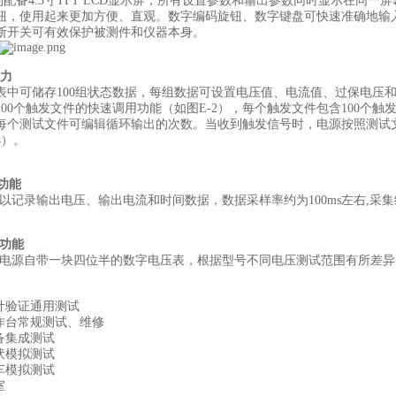
系列配备4.3寸TFT LCD显示屏，所有设置参数和输出参数同时显示在
钮，使用起来更加方便、直观。数字编码旋钮、数字键盘可快速准确地输
断开关可有效保护被测件和仪器本身。
能力
表中可储存100组状态数据，每组数据可设置电压值、电流值、过保电压和
00个触发文件的快速调用功能（如图E-2），每个触发文件包含100个触
每个测试文件可编辑循环输出的次数。当收到触发信号时，电源按照测试文
4）。
录功能
还可以记录输出电压、输出电流和时间数据，数据采样率约为100ms左右,采
量功能
0系列电源自带一块四位半的数字电压表，根据型号不同电压测试范围有所差异
计验证通用测试
作台常规测试、维修
备集成测试
伏模拟测试
车模拟测试
室