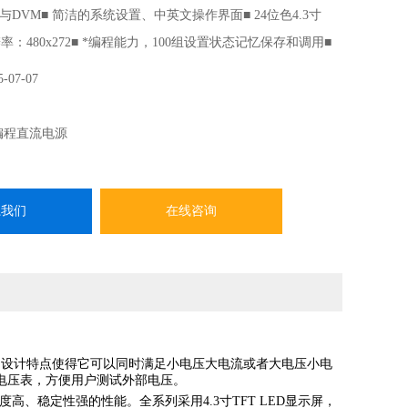
DVM■ 简洁的系统设置、中英文操作界面■ 24位色4.3寸
辨率：480x272■ *编程能力，100组设置状态记忆保存和调用■
，每个文件100个测试序列，可进行列表设置和步进输出，以及
5-07-07
时输出：时间(0.1-99999.9s)■ 旋钮和数字键盘设置电压、电
 面板功能按键背光显示■ 远端测量功能，补偿线上压降■ 拷屏
编程直流电源
过电流保护、智能温控风扇■ 支持标准SCPI和MODBUS通讯
算机软件监控，通过U盘升级仪器固件
系我们
在线咨询
输出的设计特点使得它可以同时满足小电压大电流或者大电压小电
电压表，方便用户测试外部电压。
高、稳定性强的性能。全系列采用4.3寸TFT LED显示屏，