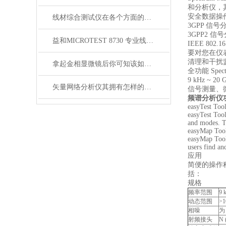
和分析仪，
安全数据操
线材综合测试仪在各个方面的注意事项
3GPP 信号
3GPP2 信
益和MICROTEST 8730 专业线材测试仪
IEEE 802
要对您在仪表
清理和干扰监
拿起金相显微镜后你可知该如何使用呢？
全功能 Sp
9 kHz 
矢量网络分析仪其拥有怎样的特点呢？
信号测量、微
频谱分析仪
easyTest Too
easyTest Tool
and modes. Th
easyMap Too
easyMap Tools
users find an
应用
简便的操作
括：
规格
频率范围
9 
动态范围
>
相噪
为
射频接头
N