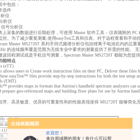
其中包括：
作选件
分析仪
号分析仪
.16 信号分析仪
上采集的数据进行后期处理，可使用 Master 软件工具 – 仪表随附的 
控。为了减少重复测量,使用easyTest工具和仪表。对于远程查看和手动控制
ectrum Master MS2720T 系列手持式频谱分析仪包括锂离子电池在
~ 20 GHz 的连续频率覆盖范围为无线专业中要求的测量提供了所需的性
波回程测试或是手机信号测量，Spectrum Master MS2720T 都
功能特点
ls (eTT)
s allows users to Create work instruction files on their PC, Deliver these files
ese easyTest™ files provide step-by-step instructions for both the test setup a
ls (EMT)
™ provides maps in formats that Anritsu's handheld spectrum analyzers can use
d prepare geo-referenced maps and building floor plans for use by Anritsu han
程序、高灵敏度、优异的可重复性和的性能表现使得 MS2720T 能够简
kHz ~ 20 GHz
106 dB（1 Hz 带宽，频率为 2.4 GHz）
 -112 dBc/Hz（10 kHz 偏差，频率为 1 GHz）
欢迎您！
 (f)，适用于选件 709、713 和 720。 加强型 K(m)，适用于选件 732 和 743
来自局域网的朋友！有什么可以帮