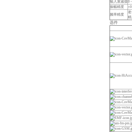
输入衰减值
0 
振幅精度
±
老
频率精度
精度
选件