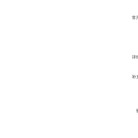
常
详
补