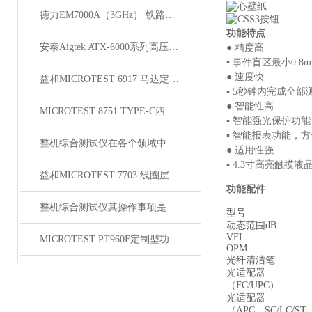
德力EM7000A（3GHz） 铁路漏缆测试仪
功能特点
安泰Aigtek ATX-6000系列高压线束测试仪
● 精度高
▪ 事件盲区最小0.
● 速度快
益和MICROTEST 6917 马达定子测试系统
▪ 5秒钟内完成全部
● 智能性高
MICROTEST 8751 TYPE-C四线式线材测试仪
▪ 智能强光保护功
▪ 智能报表功能，
整机综合测试仪在各个领域中都有着广泛的作用
● 适用性强
▪ 4.3寸高亮触摸液
益和MICROTEST 7703 线圈层间短路测试仪
功能配件
整机综合测试仪其操作事项是很有讲究的
型号
动态范围dB
VFL
MICROTEST PT960F定制型功能自动测试系统
OPM
光纤清洁笔
光适配器
（FC/UPC）
光适配器
（APC、SC/LC/ST-