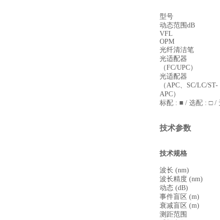
型号
动态范围dB
VFL
OPM
光纤清洁笔
光适配器
（FC/UPC）
光适配器
（APC、SC/LC/ST-
APC）
标配 : ■ / 选配 : □ /
技术参数
技术规格
波长 (nm)
波长精度 (nm)
动态 (dB)
事件盲区 (m)
衰减盲区 (m)
测距范围