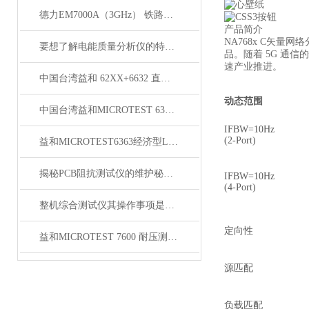
德力EM7000A（3GHz） 铁路漏缆测试仪
产品简介
NA768x C
矢量网络
要想了解电能质量分析仪的特点，不妨看看下文！
品。随着
5G
通信的
速产业推进。
中国台湾益和 62XX+6632 直流偏流源测试系统
动态范围
中国台湾益和MICROTEST 6370 LCR测试仪
IFBW=10Hz
(2-Port)
益和MICROTEST6363经济型LCR测试仪
揭秘PCB阻抗测试仪的维护秘诀，延长设备寿命！
IFBW=10Hz
(4-Port)
整机综合测试仪其操作事项是很有讲究的
定向性
益和MICROTEST 7600 耐压测试仪
源匹配
负载匹配