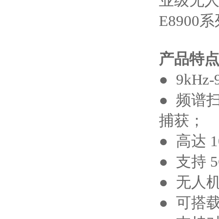
业级无
E890
产品特
● 9kH
● 频谱扫
捕获；
● 高达 
● 支持
● 无人机
● 可搭