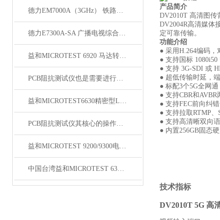
产品简介
德力EM7000A（3GHz） 铁路漏缆测试仪
DV2010T
高清图传
DV2004R
高清媒体
德力E7300A-SA 广播电视综合测试仪（300kHz~3GHz）
定可靠传输。
功能介绍
●
采用
H.264
编码，
益和MICROTEST 6920 马达转子测试系统
●
支持国标
1080i50
●
支持
3G-SDI
或
H
●
超低传输时延，
PCB阻抗测试仪也是需要进行定期维护的
●
标配
3
个
5G
全网通
●
支持
CBR
和
AVBR
益和MICROTEST6630精密型LCR测试仪
●
支持
FEC
前向纠错
●
支持拉取
RTMP
、
●
支持高清晰双向
PCB阻抗测试仪其核心的操作流程如下
●
内置
256GB
固态硬
益和MICROTEST 9200/9300电源测试系统
中国台湾益和MICROTEST 6372 LCR测试仪
技术指标
DV2010T 5G