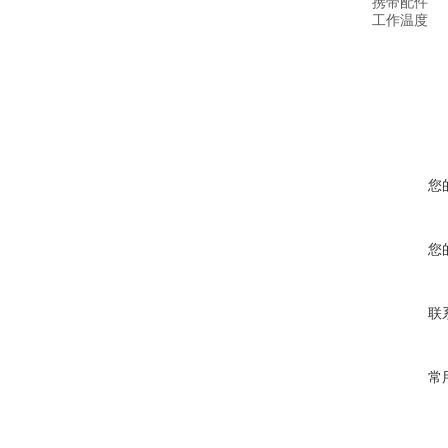
携带配件
工作温度
您
您
联
常