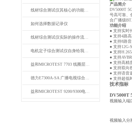
产品简介
DV5000
线材综合测试仪其核心的功能是什么呢？
号高可靠、低
合广播级BT
如何选择数据记录仪
功能介绍
● 支持实时传
● 支持4
线材综合测试仪实际的操作流程是怎样的呢？
● 支持8路
● 支持12G
电机定子综合测试仪自身给我们带来了怎样的优势呢？
● 支持H.2
● 支持AVB
● 支持高
益和MICROTEST 7703 线圈层间短路测试仪
● 支持双向
● 支持语音返
德力E7300A-SA 广播电视综合测试仪（300kHz~3GHz）
● 支持超低
技术指标
益和MICROTEST 9200/9300电源测试系统
DV5000
视频输入端
视频输入分