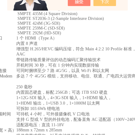
3840×2160       4:2:0/4:2:2 10-bit/8-bit
60/59.94/50/30/29.97/25p，60/50i
SMPTE 435M (4 Square Division)
SMPTE ST2036-3 (2-Sample Interleave Division)
SMPTE 424M (3G-SDI)
SMPTE 259M-C (SD-SDI)
SMPTE 292M (HD-SDI)
口
1 个 HDMI（Type A）
内置 8 声道
增强型 H.265/HEVC 编码压缩，符合 Main 4:2:2 10 Profile 标
AAC
带链路传输质量评估的动态编码汇聚传输技术
开机时间 30 秒，可在 1 分钟内实现数据传输
连接
可同时捆绑至少 7 路 4G/5G，以及 Wi-Fi 和以太网
Modem
多达 7 个 4G/5G 模组，支持移动、电信、联通、广电四大运营商
250 毫秒
内置固态硬盘，标配 256GB；可选 1TB SSD 硬盘
1×12G-SDI 输入，4×3G-SDI 输入，1×HDMI 输入
，
1×HDMI 输出，1×USB 3.0，1×1000M 以太网
可拆卸 103.6Wh 锂电池
续时间
可待机 4 小时，可外接摄像机 V 口电池
支持 G 型或 V 型的外挂电池，配备直角 AC 适配器（100V~2
适配器电压：直流 11-18V
188mm x 72mm x 285mm
宽 × 高）