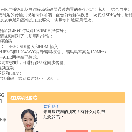
T 5G+4K广播级现场制作移动编码器通过内置的多个5G/4G 模组，结
时延的传输到视频制作前端，配合前端解码设备，恢复成SDI信号，进行视频制播
.2020色域和高动态HDR要求，满足制作域应用需求。
输1路4K60p或4路1080i50直播信号；
路高清视频帧对齐同步编码传输；
音频编码；
-SDI、4×3G-SDI输入和HDMI输入；
65/HEVC和H.264/AVC两种编码标准， 编码码率高达150Mbps；
R与CBR两种编码模式;
精度时钟授时，可进行多终端同步传输;
视频互动；
送和Tally；
时延编码，端到端时延小于250ms。
T 5G+4K广播级现场制作移动编码器
口
4×3G-SDI，1×12G-SDI，1×HDMI
SD/HD-SDI
3G-SDI 输入
欢迎您！
1920×1080       4:2:0/4:2:2 10-bit/8-bit
来自局域网的朋友！有什么可以帮
1280×720         4:2:0/4:2:2 10-bit/8-bit
助您的吗？
辨率
 720×480
          4:2:0/4:2:2 10-bit/8-bit
 720×576
          4:2:0/4:2:2 10-bit/8-bit
4 × 3G-SDI
、  
12G-SDI 输入