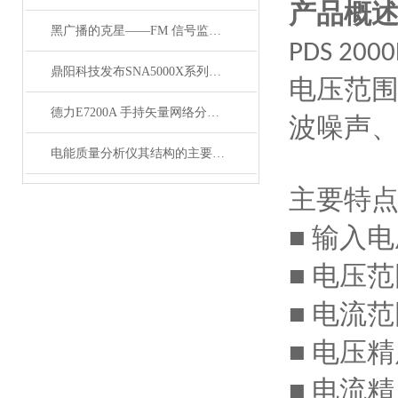
产品概
黑广播的克星——FM 信号监测系统
PDS 200
鼎阳科技发布SNA5000X系列矢量网络分析仪
电压范
德力E7200A 手持矢量网络分析仪（300kHz-3GHz）
波噪声
电能质量分析仪其结构的主要特点如下
主要特
输入电
■
电压范
■
电流范
■
电压精
■
电流精
■