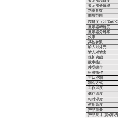
显示器精确度
显示器分辨率
功率参数
调整范围
精确度（
23℃±5℃
显示器精确度
显示器分辨率
效率
其他参数
输入对外壳
输入对输出
保护功能
数字接口
并联操作
串联操作
主从控制
制冷方式
工作温度
储存温度
相对湿度
使用高度
产品重量
产品尺寸
宽
高
(
x
x