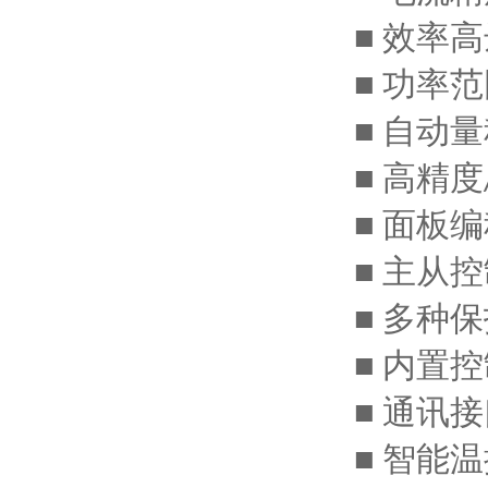
效率高
■
功率范
■
自动量
■
高精度
■
面板编
■
主从控
■
多种保
■
内置控
■
通讯接
■
智能温
■