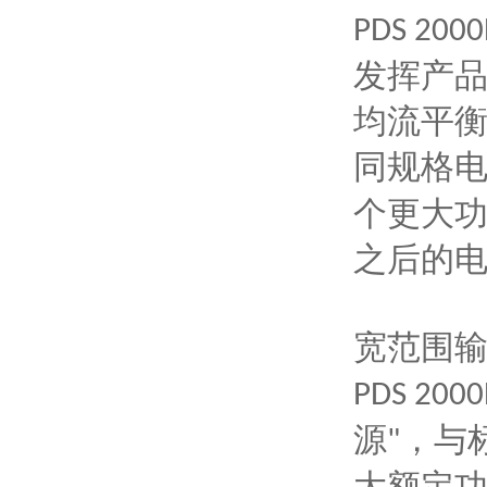
PDS 200
发挥产
均流平
同规格
个更大
之后的
宽范围
PDS 200
源
，与
"
大额定