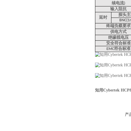
续电流
)
输入阻抗
探头主
延时
BNC(1
终端负载要求
供电方式
绝缘线电压
安全符合标准
符合标准
EMC
知用Cybertek H
产