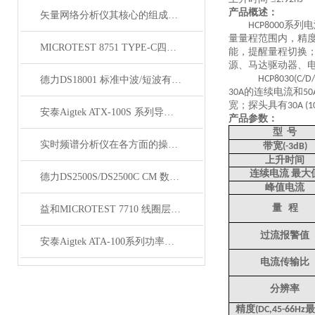
产品概述：
矢量网络分析仪其核心的组成部分分别如下
系列电
HCP8000
量量程范围内，精
MICROTEST 8751 TYPE-C四线式线材测试仪
能，提醒量程切换
源、马达驱动器、
HCP8030(C/D/
德力DS18001 标准中波/短波有源环形天线
的连续电流和
30A
50
宽；探头具有
30A (1
安泰Aigtek ATX-100S 系列导通线束测试仪
产品参数：
型
号
实时频谱分析仪在各方面的操作事项
带宽
(-3dB)
上升时间
连续电流
最大
德力DS2500S/DS2500C CM 数字业务开通分析仪
峰值电流
量
程
益和MICROTEST 7710 线圈层间短路测试仪
过流报警值
安泰Aigtek ATA-100系列功率放大器
电流传输比
分辨率
精度
最
(DC,45-66Hz