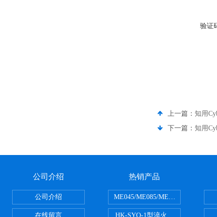
验证
上一篇：
知用Cy
下一篇：
知用Cy
公司介绍
热销产品
公司介绍
ME045/ME085/ME150ME系列P
在线留言
HK-SYQ-1型淬火介质冷却性能测