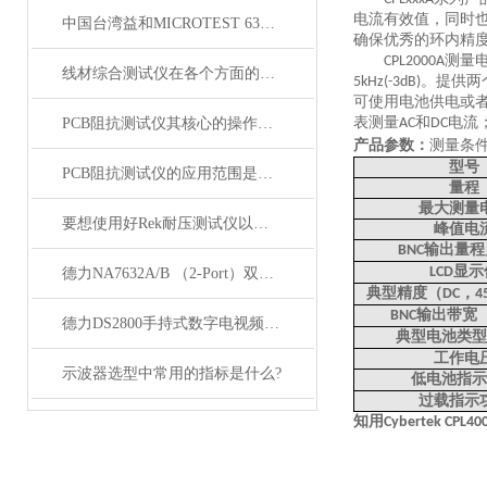
电流有效值，同时
中国台湾益和MICROTEST 6374 LCR测试仪
确保优秀的环内精
测量
CPL2000A
线材综合测试仪在各个方面的注意事项
。提供两
5kHz(-3dB)
可使用电池供电或
表测量
和
电流
PCB阻抗测试仪其核心的操作流程如下
AC
DC
产品参数：
测量条
型号
PCB阻抗测试仪的应用范围是非常广泛的
量程
最大测量
要想使用好Rek耐压测试仪以下步骤不可少
峰值电
输出量程
BNC
显示
LCD
德力NA7632A/B （2-Port）双端口矢量网络分析仪
典型精度（
，
DC
4
输出带宽
BNC
德力DS2800手持式数字电视频谱分析仪
典型电池类型
工作电
示波器选型中常用的指标是什么?
低电池指示
过载指示
知用
Cybertek
CPL40