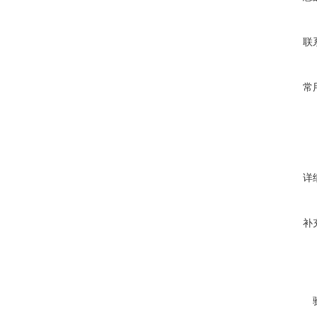
联
常
详
补