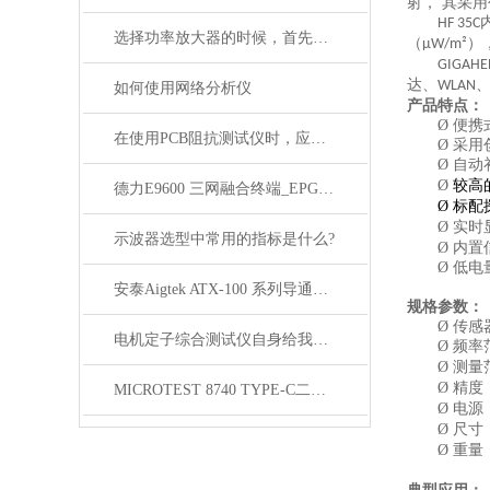
射， 其采
HF 35C
选择功率放大器的时候，首先要注意它的一些技术指标
（
）
μW/m²
GIGAHE
达、
WLAN
如何使用网络分析仪
产品
特点
：
Ø
便携
在使用PCB阻抗测试仪时，应该注意以下几个要点
Ø
采用
Ø
自动
Ø
较
高
德力E9600 三网融合终端_EPG自动化测试系统V1.0
Ø
标配
Ø
实时
示波器选型中常用的指标是什么?
Ø
内置
Ø
低电
安泰Aigtek ATX-100 系列导通线束测试仪
规格参数
：
Ø
传感
电机定子综合测试仪自身给我们带来了怎样的优势呢？
Ø
频率
Ø
测量
Ø
精度
MICROTEST 8740 TYPE-C二线式线材测试仪
Ø
电源
Ø
尺寸
Ø
重量