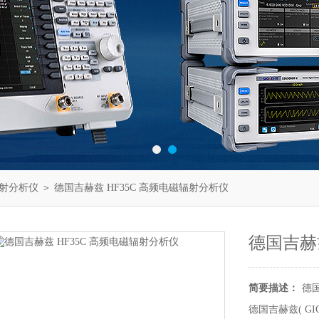
射分析仪
＞ 德国吉赫兹 HF35C 高频电磁辐射分析仪
德国吉赫
简要描述：
德国
德国吉赫兹( GI