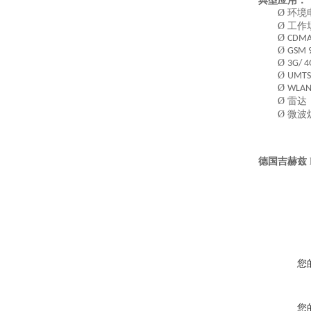
典型应用
：
Ø
环境
Ø
工作
Ø
CDMA
Ø
GSM 
Ø
3G/ 4
Ø
UMT
Ø
WLA
Ø
雷达
Ø
微波
德国吉赫兹 
您
您