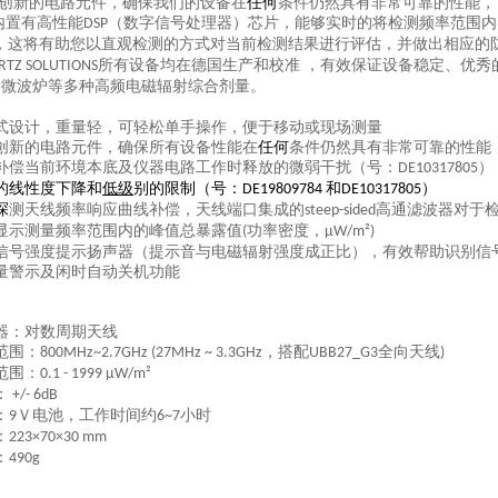
用创新的电路元件，确保我们的设备在
任何
条件仍然具有非常可靠的性能，
内置有高性能
（数字信号处理器）芯片，能够实时的将检测频率范围内
DSP
，这将有助您以直观检测的方式对当前检测结果进行评估，并做出相应的
所有设备均在德国生产和校准 ，有效保证设备稳定、优秀
RTZ SOLUTIONS
、微波炉等多种高频电磁辐射综合剂量。
式设计，重量轻，可轻松单手操作，便于移动或现场测量
创新的电路元件，确保所有设备性能在
任何
条件仍然具有非常可靠的性能
补偿当前环境本底及仪器电路工作时释放的微弱干扰（号：
）
DE10317805
低级
和
）
的线性度下降和
别的限制（号：DE19809784
DE10317805
探
测天线频率响应曲线补偿，天线端口集成的
高通滤波器对于
steep-sided
显示测量频率范围内的峰值总暴露值
功率密度，
(
μW/m²)
信号强度提示扬声器（提示音与电磁辐射强度成正比），有效帮助识别信
量警示及闲时自动关机功能
器：对数周期天线
范围：
，搭配
全向天线
800MHz~2.7GHz (27MHz ~ 3.3GHz
UBB27_G3
)
范围：
0.1 - 1999 μW/m²
：
+/- 6dB
：
Ｖ电池，工作时间约
小时
9
6~7
：
223×70×30 mm
：
490g