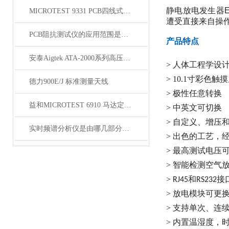
静电放电发生器
MICROTEST 9331 PCB四线式导通耐压测试仪
遭受直接来自操
PCB阻抗测试仪的应用范围是非常广泛的
产品特点
安泰Aigtek ATA-2000系列高压放大器
>
人体工程学设
>
10.1寸彩色触
德力900E/J 标准测量天线
>
极性任意转换
益和MICROTEST 6910 马达定子测试系统
>
中英文可切换
>
自定义、增压
实时频谱分析仪是由哪几部分组成的？
>
出色的工艺，
>
最高测试电压
>
智能检测空气
>
和
接
RJ45
RS232
>
放电模块
可更
>
支持单次、连
>
内置温湿度，