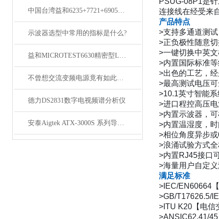
PSUG-08P1
是针
中国台湾益和6235+7721+6905三合一变压器综合测试系统
连接线在经受来
产品特点
>
支持多通道测试
示波器选型中常用的指标是什么?
>
正负极性随意切
>
一键切换中英文
益和MICROTEST6630精密型LCR测试仪
>
内置国际标准等
>
出色的工艺，经
不曾想交流变频电源竟有如此多的性能
>
最高测试电压可
>10.1
英寸智能系
德力DS2831数字电视频谱分析仪
>
进口程控高压电
>
内置示波器，可
安泰Aigtek ATX-3000S 系列导通线束测试仪
>
内置温湿度，时
>
相位角度异步或
>
浪涌试验方式全
>
内置
RJ45
接口
>
海量用户自定义
满足标准
>IEC/EN60664
>GB/T17626.5/I
>ITU K20
【电信
>ANSIC62.41/45