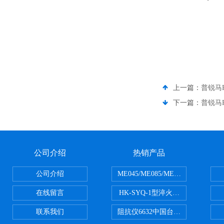
上一篇：
普锐马P
下一篇：
普锐马P
公司介绍
热销产品
公司介绍
ME045/ME085/ME150ME系列P
在线留言
HK-SYQ-1型淬火介质冷却性能测
联系我们
阻抗仪6632中国台湾益和MICROTE