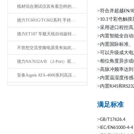
线材综合测试仪其有着怎样的优势呢？
>符合并超越
EN/I
>
寸彩色触摸
10.1
德力TC601G/TC602系列 手持式千兆以太网测试分析仪
>采用进口程控
德力ET107 车载天线自动旋转平台
>内置智能全自动
>内置国际标准
不曾想交流变频电源竟有如此多的性能
>可以升级成大电
>相位角度异步或
德力NA7632A/B （2-Port）双端口矢量网络分析仪
>高脉冲频率达到
安泰Aigtek ATA-4000系列高压功率放大器
>内置温湿度传感
>内置
和
RJ45
RS23
满足标准
>
GB/T17626.4
>
IEC/EN61000-4-4