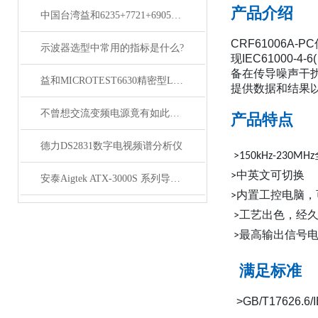
产品介绍
中国台湾益和6235+7721+6905三合一变压器综合测试系统
CRF61006A-PC
示波器选型中常用的指标是什么?
现
IEC61000-4-6(
备在传导噪声干
益和MICROTEST6630精密型LCR测试仪
提供数据和结果
不曾想交流变频电源竟有如此多的性能
产品特点
德力DS2831数字电视频谱分析仪
>150kHz-230MHz
中英文可切换
>
安泰Aigtek ATX-3000S 系列导通线束测试仪
内置工控电脑，
>
工艺出色，经
>
最高输出信号
>
满足标准
>GB/T17626.6/I