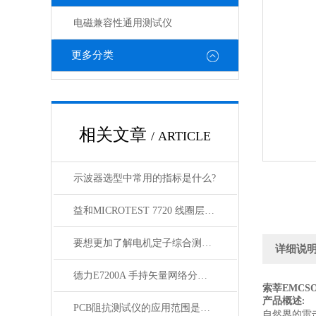
电磁兼容性通用测试仪
更多分类
相关文章
/ ARTICLE
示波器选型中常用的指标是什么?
益和MICROTEST 7720 线圈层间短路测试仪
要想更加了解电机定子综合测试仪以下几点不可少！
详细说
德力E7200A 手持矢量网络分析仪（300kHz-3GHz）
索莘EMCSO
产品概述
:
PCB阻抗测试仪的应用范围是非常广泛的
自然界的雷