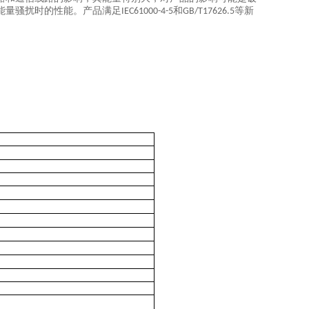
能量骚扰时的性能。产品满足
和
等新
IEC61000-4-5
GB/T17626.5