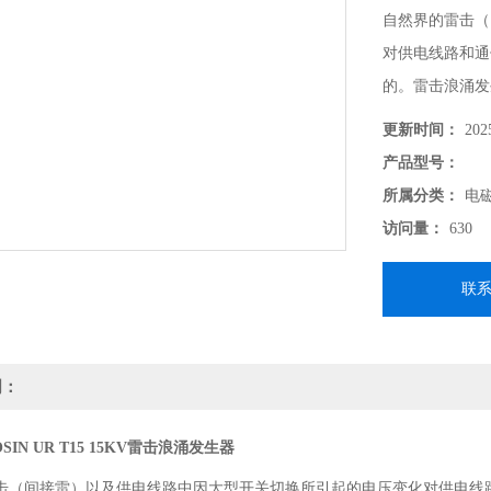
自然界的雷击（
对供电线路和通
的。雷击浪涌发
上高能量骚扰时的性
更新时间：
202
求。
产品型号：
所属分类：
电
访问量：
630
联
明：
SIN UR T15 15KV雷击浪涌发生器
击（间接雷）以及供电线路中因大型开关切换所引起的电压变化对供电线