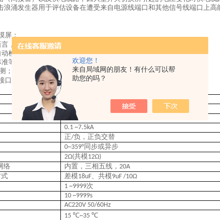
击浪涌发生器用于评估设备在遭受来自电源线端口和其他信号线端口上高
摸屏；
国语言，方便不同用户使用；
境自动检测程序，自动检测测试环境并提醒使用者；
欢迎您！
标准等级参数 ，操作方便快捷；
来自局域网的朋友！有什么可以帮
测；
助您的吗？
接口，可
控制并打印测试报告。
PC
SUR T15
电压波
电流波
: 1.2/50 us;
: 8 /20 us
0.2~15kV
0.1 ~7.5kA
正
负，正负交替
/
同步或异步
0~359°
共模
2Ω(
12Ω)
网络
内置，三相五线，
20A
方式
差模
、共模
18uF
9uF /10Ω
次
1 ~9999
10 ~9999s
AC220V 50/60Hz
15 ℃~35 ℃