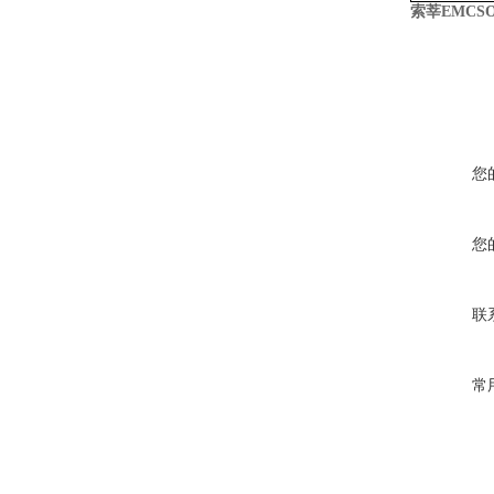
索莘EMCSO
您
您
联
常