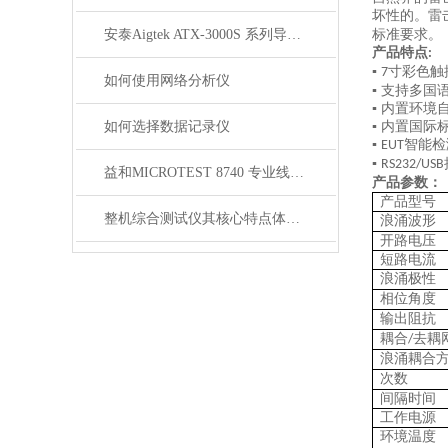
坏性的。雷
安泰Aigtek ATX-3000S 系列导通线束测试仪
标准要求。
产品特点
:
▪
寸彩色触
7
如何使用网络分析仪
▪ 支持多
▪ 内置环
如何选择数据记录仪
▪ 内置国际
▪
智能检
EUT
▪
RS232/USB
益和MICROTEST 8740 专业线材测试仪
产品参数：
产品型号
整机综合测试仪其核心特点体现在以下方面
浪涌波形
开路电压
短路电流
浪涌极性
相位角度
输出阻抗
耦合
去耦
/
浪涌耦合
次数
间隔时间
工作电源
环境温度