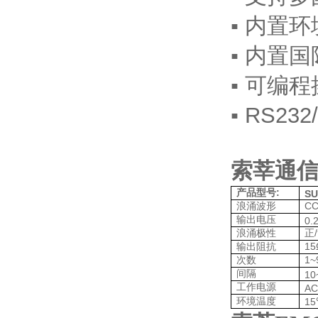
▪
内置环
▪
内置国
▪
可编程
▪
RS232
索莘
通
:
产品型号
SU
CC
浪涌波形
输出电压
0.
/
浪涌极性
正
15
输出阻抗
1~
次数
间隔
10
工作电源
AC
环境温度
15