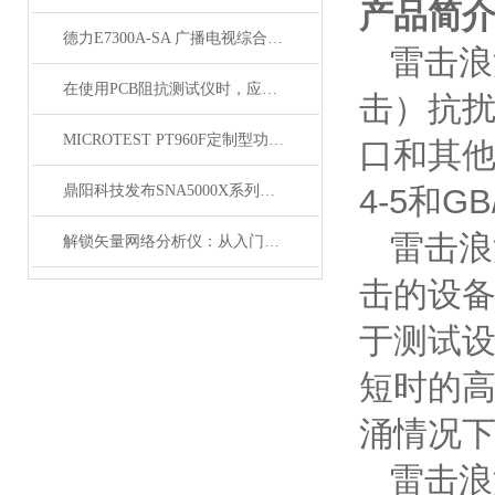
产品简
德力E7300A-SA 广播电视综合测试仪（300kHz~3GHz）
雷击浪
在使用PCB阻抗测试仪时，应该注意以下几个要点
击）抗
MICROTEST PT960F定制型功能自动测试系统
口和其
鼎阳科技发布SNA5000X系列矢量网络分析仪
4-5
和
GB/
雷击浪
解锁矢量网络分析仪：从入门到熟练，这份操作指南请收好
击的设
于测试
短时的
涌情况
雷击浪