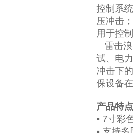
控制系
压冲击
用于控
雷击浪
试、电
冲击下
保设备
产品特
▪
7
寸彩
▪
支持多