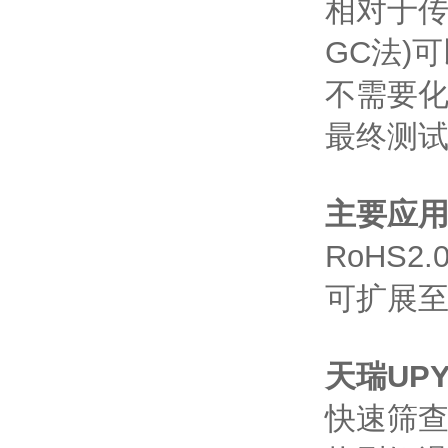
相对于
GC
法
)
可
不需要
最终测
主要应
RoHS2.
可扩展
天瑞
UPY
快速筛