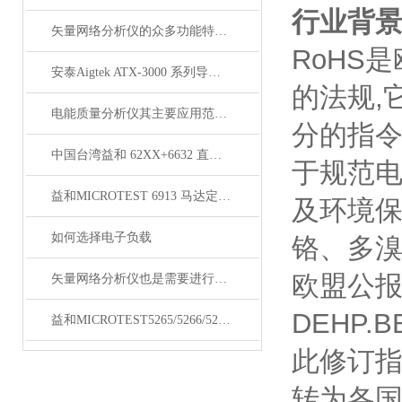
行业背
矢量网络分析仪的众多功能特点中你知晓多少呢？
RoHS
是
安泰Aigtek ATX-3000 系列导通线束测试仪
的法规
,
电能质量分析仪其主要应用范围及具体场景
分的指
中国台湾益和 62XX+6632 直流偏流源测试系统
于规范
益和MICROTEST 6913 马达定子测试系统
及环境
如何选择电子负载
铬、多
欧盟公
矢量网络分析仪也是需要进行日常维护的
DEHP.B
益和MICROTEST5265/5266/5267变压器测试仪
此修订
转为各