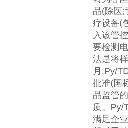
品
(
除医
疗设备
(
入该管
要检测
法是将
月
,Py/T
批准
(
国
品监管
质。
Py/
满足企