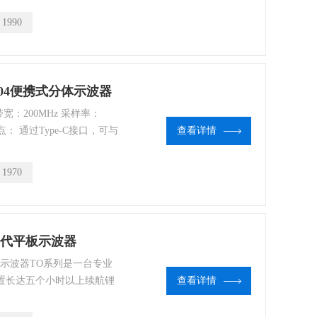
等)。人性化的UI设计、丰
：
1990
体验。
O2004便携式分体示波器
带宽：200MHz 采样率：
品特点： 通过Type-C接口，可与
查看详情
如智能手机、平板设备或者安
：
1970
 第4代平板示波器
 平板示波器TO系列是一台专业
内置长达五个小时以上续航锂
查看详情
采样率2GSa/s，最大存储深度
I™ 多任务系统人性化的用户界