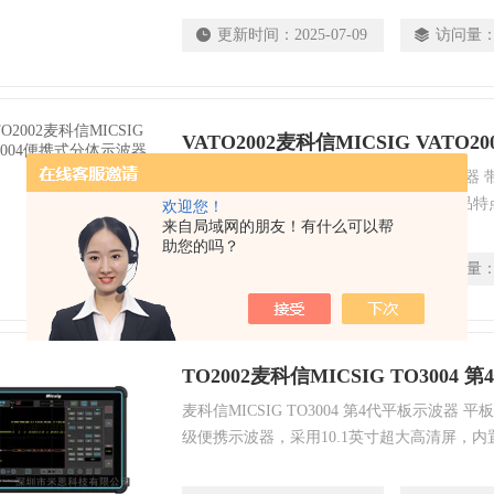
卓设备相连接（包括平板、智能手机、PC电脑
更新时间：
2025-07-09
访问量
富的测量项，给您带来丰富全新的示波器使用
VATO2002麦科信MICSIG VAT
麦科信MICSIG VATO2004便携式分体示波器 
1GSa/s 存储深度：50Mpts 通道 ：4CH 产
欢迎您！
来自局域网的朋友！有什么可以帮
任意支持安卓系统的平台或设备搭配使用。 
助您的吗？
卓系统的个人电脑。
更新时间：
2025-07-09
访问量
TO2002麦科信MICSIG TO3004
麦科信MICSIG TO3004 第4代平板示波器
级便携示波器，采用10.1英寸超大高清屏，
电池，2/4 路通道，最大带宽300MHz ，最高
220Mpts，搭载了测试仪器专用的SigtestU