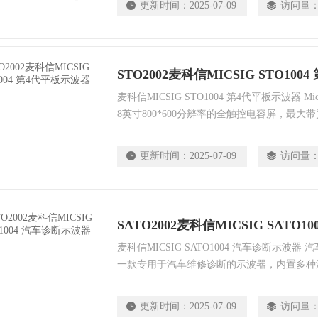
更新时间：
2025-07-09
访问量
面，让您像操作手机一样操作示波器，让您无
能得心应手的随时解决问题
STO2002麦科信MICSIG STO10
麦科信MICSIG STO1004 第4代平板示波器 M
8英寸800*600分辨率的全触控电容屏，最大带
1GSa/s，存储深度达70Mpts，最多拥有 4
万次/秒；支持串行总线触发和解码；具备丰
更新时间：
2025-07-09
访问量
能；该系列支持三种操作模式：全触控操作、
制面板混合操作。
SATO2002麦科信MICSIG SATO
麦科信MICSIG SATO1004 汽车诊断示波器
一款专用于汽车维修诊断的示波器，内置多种
英寸800*600分辨率超大高清屏幕、内置长
池、2/4 路通道，最大带宽200MHz，采样率1GS
更新时间：
2025-07-09
访问量
内置汽车软件包，可以一键完成相关测试项目