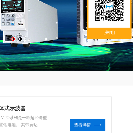
[关闭]
式分体式示波器
波器 VTO系列是一款超经济型
置锂电池。 其带宽达
查看详情
pts，4 个模拟通道。可与任何安