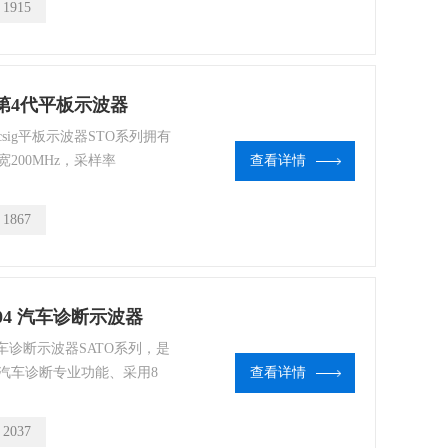
：
1915
论在实验室还是作业现场都
04 第4代平板示波器
icsig平板示波器STO系列拥有
宽200MHz，采样率
查看详情
 个模拟通道，波形捕获率高达13
富的测量项和高级数学运算功
：
1867
全控制面板操作、触控与控
1004 汽车诊断示波器
 汽车诊断示波器SATO系列，是
汽车诊断专业功能、采用8
查看详情
达五个小时以上的续航锂电
a/s，存储深度达70Mpts。
：
2037
的设置，让您的汽车诊断工