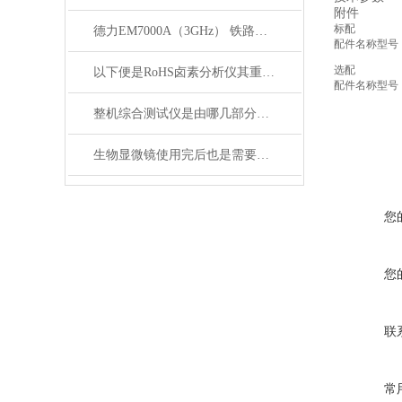
附件
标配
德力EM7000A（3GHz） 铁路漏缆测试仪
配件名称
型号
选配
以下便是RoHS卤素分析仪其重要性的介绍
配件名称
型号
整机综合测试仪是由哪几部分组成的呢？
生物显微镜使用完后也是需要维护保养的
您
您
联
常