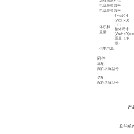
远程感测补偿
电源装换效率
电源装换效率
外壳尺寸
(WxHxD)
mm
体积和
整体尺寸
重量
(WxHxD)m
重量（净
重）
供电电源
附件
标配
配件名称
型号
选配
配件名称
型号
产
您的单