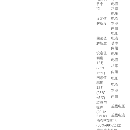
电流
节率
*2
功率
电压
设定值
电流
解析度
功率
内阻
电压
回读值
电流
解析度
功率
内阻
设定值
电压
精度
电流
12
月
功率
(25
℃
内阻
±
5
℃
)
回读值
电压
精度
电流
12
月
功率
(25
℃
内阻
±
5
℃
)
纹波与
差模电压
噪声
(20Hz-
差模电流
2MHz)
动态恢复时间
(50%-99%
负载
)