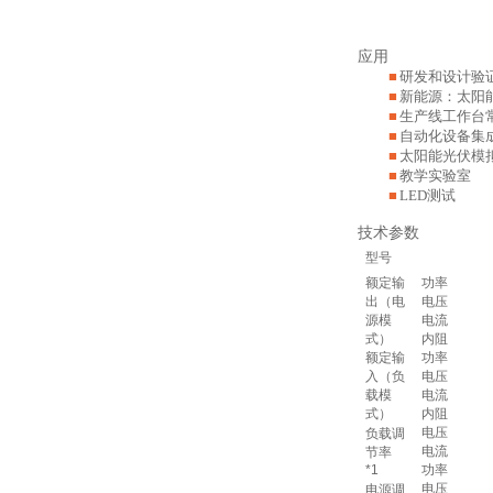
应用
■
研发和设计验
■
新能源：太阳
■
生产线工作台
■
自动化设备集
■
太阳能光伏模
■
教学实验室
■
LED
测试
技术参数
型号
额定输
功率
出（电
电压
源模
电流
式）
内阻
额定输
功率
入（负
电压
载模
电流
式）
内阻
电压
负载调
电流
节率
*1
功率
电压
电源调