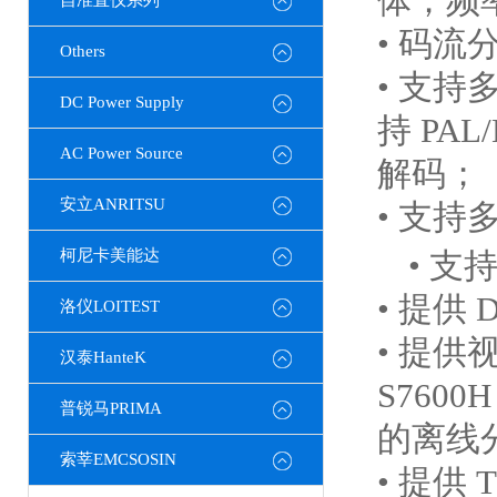
体；
频
自准直仪系列
• 码流
Others
• 支持多
DC Power Supply
持 PA
AC Power Source
解码；
安立ANRITSU
• 支持
柯尼卡美能达
• 
• 提供
洛仪LOITEST
• 提供
汉泰HanteK
S760
普锐马PRIMA
的离线
索莘EMCSOSIN
• 提供