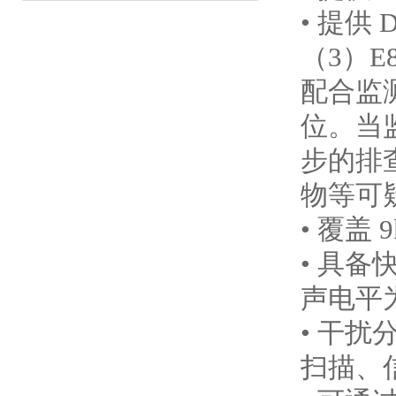
• 提供
（3）E
配合监
位。当
步
的排
物等
可
• 覆盖 
• 具备
声电平为 
• 干
扫描、