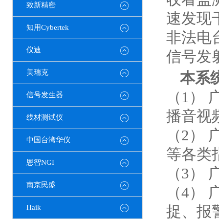
致新精密
速发现
知用Cybertek
非法电
仪迪
信号发
美瑞克
本系
（1）
信号发生器
播音视
线材测试仪
（2）
中国台湾华仪
等各类
恩智NGI
（3）
南京民盛
（4）
捉、报
Haik