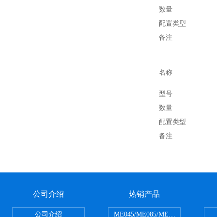
数量
配置类型
备注
名称
型号
数量
配置类型
备注
上一篇：
下一篇：
德力D
黑广播
公司介绍
热销产品
公司介绍
ME045/ME085/ME150ME系列P