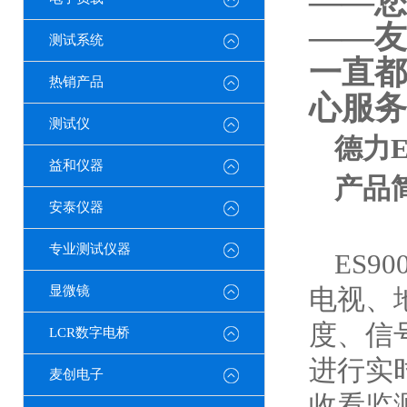
——您
——友
测试系统
一直都
热销产品
心服务
测试仪
德力E
益和仪器
产品
安泰仪器
专业测试仪器
ES
显微镜
电视、
度、信
LCR数字电桥
进
行实
麦创电子
收看
监