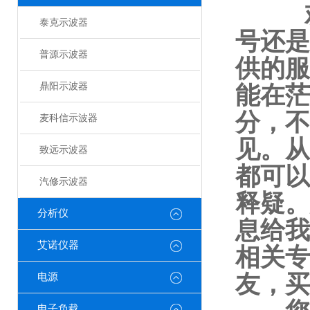
欢迎
泰克示波器
号还是
普源示波器
供的服
鼎阳示波器
能在茫
分，不
麦科信示波器
见。从
致远示波器
都可以
汽修示波器
释疑。
分析仪
息给我
艾诺仪器
相关专
友，买
电源
电子负载