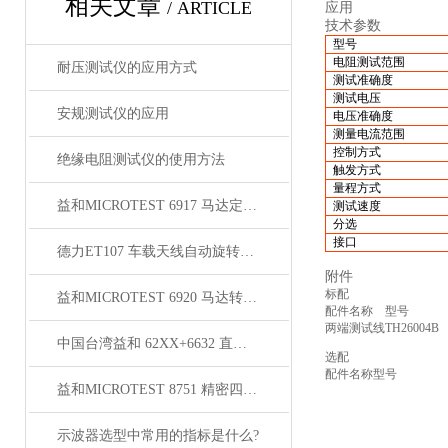
相关文章
/ ARTICLE
应用
技术参数
型号
电阻测试范围
耐压测试仪的应用方式
测试准确度
测试电压
安规测试仪的应用
电压准确度
测量电流范围
控制方式
绝缘电阻测试仪的使用方法
触发方式
量程方式
益和MICROTEST 6917 马达定子测试系统
测试速度
分选
接口
德力ET107 车载天线自动旋转平台
附件
标配
益和MICROTEST 6920 马达转子测试系统
配件名称
型号
两端测试线
TH26004B
中国台湾益和 62XX+6632 直流偏流源测试系统
选配
配件名称
型号
益和MICROTEST 8751 精密四线式线材测试仪
示波器选型中常用的指标是什么?