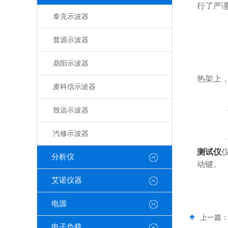
行了严
泰克示波器
普源示波器
1
鼎阳示波器
2
热架上
麦科信示波器
3
4
致远示波器
5
汽修示波器
这
测试仪
分析仪
动键。
艾诺仪器
电源
上一篇
电子负载