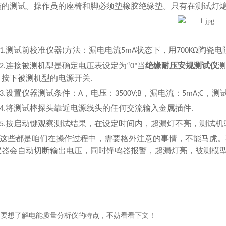
谨的测试。操作员的座椅和脚必须垫橡胶绝缘垫。只有在测试灯
测试前校准仪器
方法：漏电电流
状态下，用
陶瓷电
.
(
5mA
700KΩ
连接被测机型是确定电压表设
定
为
当
绝缘耐压安规测试仪
测
.
“0"
，按下被测机型的电源开关
.
设置仪器测试条件：
，电压：
，漏电流：
，测
.
A
3500V;B
5mA;C
将测试棒探头靠近电源线头的任何交流输入金属插件
.
.
按启动键观察测试结果，在设定时间内，超漏灯不亮，测试机
.
些都是咱们在操作过程中，需要格外注意的事情，不能马虎。
仪器会自动切断输出电压，同时锋鸣器报警，超漏灯亮，被测模
：
要想了解电能质量分析仪的特点，不妨看看下文！