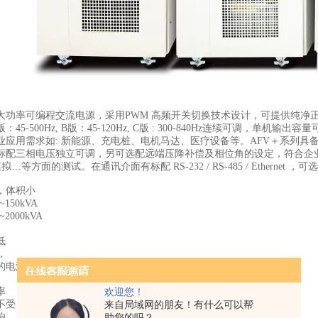
大功率可编程交流电源，采用PWM 高频开关切换技术设计，可提供纯净正弦波输出
：45-500Hz, B版：45-120Hz, C版 : 300-840Hz连续可调，单
应用需求如: 新能源、充电桩、电机马达、医疗设备等。AFV＋系列具备可
标配三相电压独立可调，另可选配远端压降补偿及相位角的设定，符合企
…等方面的测试。在通讯介面有标配 RS-232 / RS-485 / Ethernet ，可选
，体积小
~150kVA
~2000kVA
低
，
的电源输出
率
欢迎您！
不受
来自局域网的朋友！有什么可以帮
响
助您的吗？