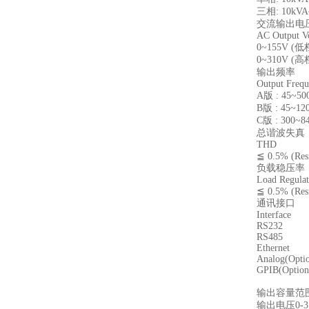
三相: 10kVA
交流输出电
AC Output V
0~155V (低
0~310V (高
输出频率
Output Freq
A版 : 45~50
B版 : 45~12
C版 : 300~8
总谐波失真
THD
≦ 0.5% (Resi
负载稳压率
Load Regulat
≦ 0.5% (Resi
通讯接口
Interface
RS232
RS485
Ethernet
Analog(Optio
GPIB(Option
输出容量范围：
输出电压0-31