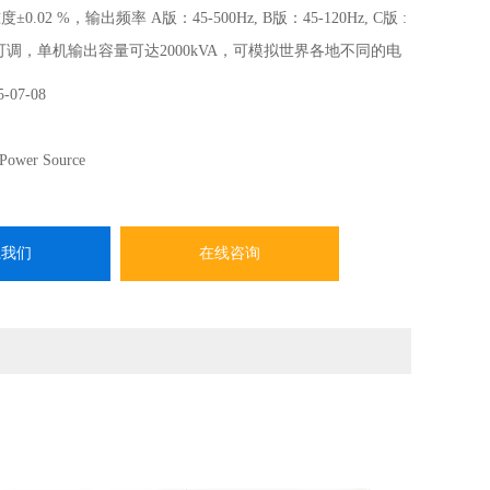
0.02 %，输出频率 A版：45-500Hz, B版：45-120Hz, C版 :
连续可调，单机输出容量可达200​​0kVA，可模拟世界各地不同的电
性，涵盖了各产业应用需求如: 新能源、充电桩、电机马达、
5-07-08
适合EMC 实验室、认证/研发单位等有高精密或复杂的电源应
Power Source
系我们
在线咨询