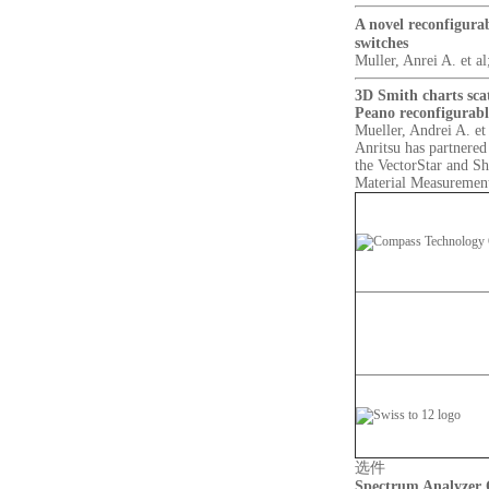
A novel reconfigur
switches
Muller, Anrei A. et a
3D Smith charts sca
Peano reconfigurabl
Mueller, Andrei A. et
Anritsu has partnered
the VectorStar and Sh
Material Measuremen
选件
Spectrum Analyzer 