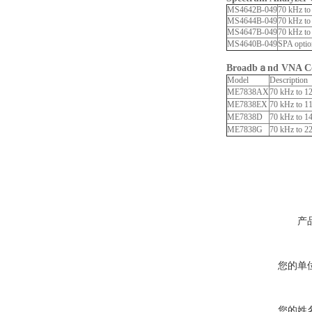
MS4642B-049
70 kHz to
MS4644B-049
70 kHz to
MS4647B-049
70 kHz to
MS4640B-049
SPA optio
Broadbａnd VNA Con
Model
Description
ME7838AX
70 kHz to 1
ME7838EX
70 kHz to 
ME7838D
70 kHz to 
ME7838G
70 kHz to 
产
您的单
您的姓