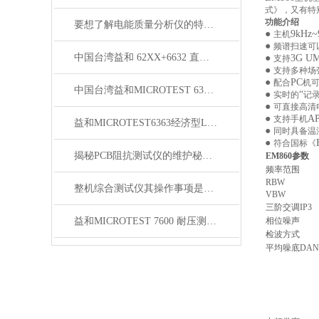
式》，又有特
功能介绍
要想了解电能质量分析仪的特点，不妨看看下文！
●
9kHz~
主机
●
频谱扫速可
中国台湾益和 62XX+6632 直流偏流源测试系统
●
3G U
支持
●
支持多种场
●
PC
配合
机
中国台湾益和MICROTEST 6370 LCR测试仪
●
“
实时的
记
●
可直接高清
●
A
支持手机
益和MICROTEST6363经济型LCR测试仪
●
同时具备温
●
符合国标《
揭秘PCB阻抗测试仪的维护秘诀，延长设备寿命！
EM860
参数
频率范围
RBW
整机综合测试仪其操作事项是很有讲究的
VBW
三阶交调IP3
益和MICROTEST 7600 耐压测试仪
相位噪声
检波方式
平均噪底DAN