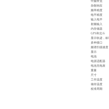
中频带宽
杂散响应
频率精度
电平精度
输入电平
射频输入
内存储器
GPS
和北斗
显示轨迹，标
多种接口
频谱扫描速度
显示
电池
电源适配器
电池充电座
重量
尺寸
工作温度
储存温度
校准周期