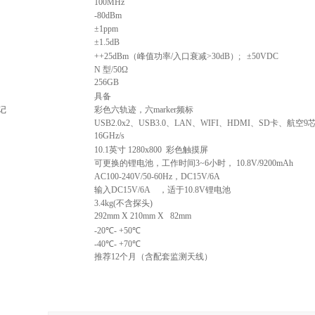
100MHz
-80dBm
±1ppm
±1.5dB
++25dBm
（峰值功率/入口衰减>30dB）; ±50VDC
N
型/50Ω
256GB
具备
记
彩色六轨迹，六marker频标
USB2.0x2
、USB3.0、LAN、WIFI、HDMI、SD卡、航空9
16GHz/s
10.1
英寸 1280x800 彩色触摸屏
可更换的锂电池，工作时间3~6小时， 10.8V/9200mAh
AC100-240V/50-60Hz
，DC15V/6A
输入DC15V/6A ，适于10.8V锂电池
3.4kg(
不含探头)
292mm X 210mm X 82mm
-20℃- +50℃
-40℃- +70℃
推荐12个月（含配套监测天线）