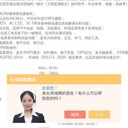
!
别适宜基站测试现场的一键式《工程监测模式》操作软件，作业简单，便捷，高效率
9GHz
频谱测试接收机；
16GHz/s
99%
以达到
，可对信号进行
捕获；
MTS
4G LTE
5G NR
、
、
等多种移动通信系统解调分析功能；
强天线，适用于中短波、电视、无线通信、环境监测等多个应用场景；
可实现工单系统下的一键测试、自动导出测试报告；
"
;
录或屏幕录制和回放功能
，是有力的研发、交流、学习、培训工具
;
电视投屏，便于培训、研讨会
PP
;
控制操作
/WIFI
GPS
USB
湿度测试、蓝牙
通信、光纤通信、电子罗盘、
定位、多点触摸屏、
通
BG8702-2014
HJ1151- 2020
》，环保部《
》规定要求，以及其他环境法规文件。
9kHz
～9GHz
1Hz ~3MHz
1Hz ~3MHz
典型值>+14dBm
欢迎您！
-102 dBc/Hz@ 100kHz offset from 1GHz(
典型值)
来自局域网的朋友！有什么可以帮
RMS
方均根值检波
助您的吗？
L
放大器关闭：≤-135dBm, 10MHz～3GHz、
≤-130dBm, 3GHz
～6GHz、
≤-125dBm, 6GHz
～9GHz；
放大器打开：≤-155dBm, 10MHz～3GHz、
≤-150dBm, 3GHz
～6GHz、
≤-145dBm, 6GHz
～9GHz；