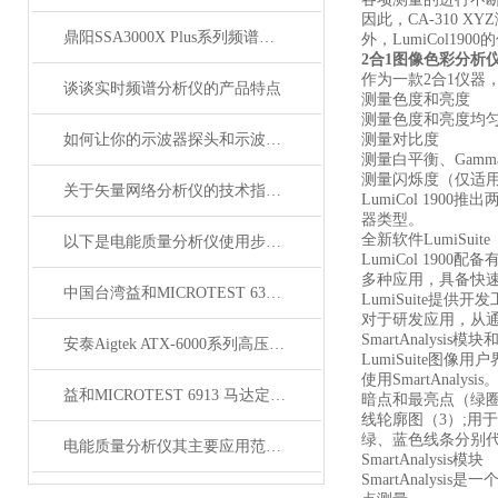
因此，CA-310 
鼎阳SSA3000X Plus系列频谱分析仪
外，LumiCol
2合1图像色彩分析
作为一款2合1仪器，
谈谈实时频谱分析仪的产品特点
测量色度和亮度
测量色度和亮度均
如何让你的示波器探头和示波器更配？
测量对比度
测量白平衡、Gamm
测量闪烁度（仅适用
关于矢量网络分析仪的技术指标你有什么看法？
LumiCol 19
器类型。
全新软件LumiSuite
以下是电能质量分析仪使用步骤的详细介绍
LumiCol 19
多种应用，具备快
中国台湾益和MICROTEST 6371 LCR测试仪
LumiSuite
对于研发应用，从
SmartAnalysis模块
安泰Aigtek ATX-6000系列高压线束测试仪
LumiSuite图像用
使用SmartAn
益和MICROTEST 6913 马达定子测试系统
暗点和最亮点（绿圈
线轮廓图（3）;用
绿、蓝色线条分别代
电能质量分析仪其主要应用范围及具体场景
SmartAnalysis模块
SmartAnaly