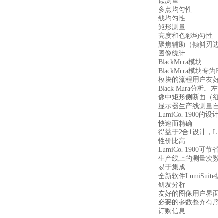
点测量
多点均匀性
线均匀性
矩形测量
亮度和色彩均匀性
聚焦辅助（倾斜刃
图像统计
BlackMura模块
BlackMura模
模块的流程用户友好
Black Mur
像中矩形侧断面（
显示器生产线测量
LumiCol 19
快速而精确
得益于2合1设计，L
性价比高
LumiCol 1
生产线上的测量次
易于集成
全新软件LumiSu
研发分析
友好的图像用户界面
必要的参数整齐有序
订购信息