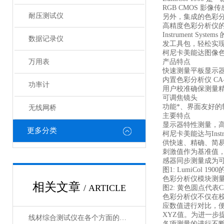
RGB CMOS 
耐压测试仪
另外，集成的色彩分析
高精度色彩分析仪
Instrument S
数据记录仪
发工具包，轻松实
柯尼卡美能达图像
万用表
产品特点
快速测量平板显示
内置色彩分析仪 CA-
功率计
用户校准确保测量
可调焦镜头
功能*、界面友好的
无线网桥
主要特点
显示器特性测量，
更多分类
柯尼卡美能达与Ins
供快速、精确、简易的
刺激值作为基准值
感器同步测量成为可能
图1: LumiCol 1
色彩分析仪模块测量
相关文章
/ ARTICLE
图2: 黄色圆点代
色彩分析仪不仅在
应数值进行对比，便
XYZ值。为进一
线材综合测试仪在各个方面的注意事项
各项测量的进行不