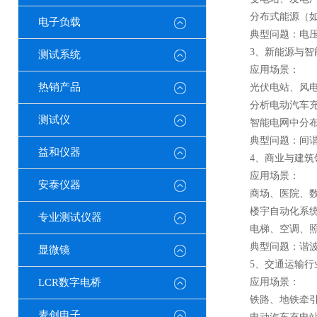
分布式能源（如微
电子负载
典型问题：电压骤
3、新能源与智
测试系统
应用场景：
热销产品
光伏电站、风电场
分析电动汽车充电
测试仪
智能电网中分布式
典型问题：间谐波
益和仪器
4、商业与建筑
应用场景：
安泰仪器
商场、医院、数据
楼宇自动化系统中
专业测试仪器
电梯、空调、照明
典型问题：谐波畸
显微镜
5、交通运输行
LCR数字电桥
应用场景：
铁路、地铁牵引系
麦创电子