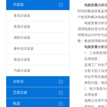
示波器
电能质量分析
时间的数据采集监
泰克示波器
户发现和解决电能
电能质量分析仪主
普源示波器
调理电路转变为符
理模块以DSP作为
鼎阳示波器
数；数据管理模块
电能质量分析
麦科信示波器
1、工业制造领
应用场景：
致远示波器
监测工厂内生产设
汽修示波器
分析大型工业负载
评估可再生能源设
分析仪
典型问题：电压闪
2、电力系统与
艾诺仪器
应用场景：
电网公司用于实时
电源
变电站、发电厂的电能