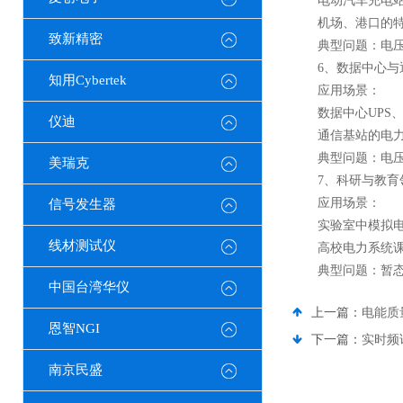
电动汽车充电站的
机场、港口的特种
致新精密
典型问题：电压
6、数据中心与
知用Cybertek
应用场景：
数据中心UPS、
仪迪
通信基站的电力环
典型问题：电压暂
美瑞克
7、科研与教育
应用场景：
信号发生器
实验室中模拟电能
线材测试仪
高校电力系统课程
典型问题：暂态事
中国台湾华仪
上一篇：
电能质
恩智NGI
下一篇：
实时频
南京民盛