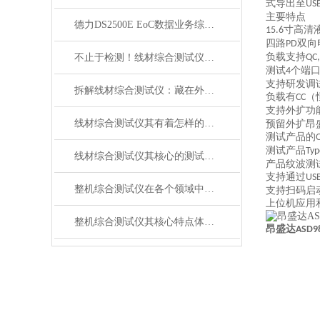
式导出至
US
主要特点
德力DS2500E EoC数据业务综合测试仪
寸高清
15.6
四路
双向
PD
负载支持
不止于检测！线材综合测试仪的应用边界，竟覆盖这么多关键场景
QC,
测试
个端
4
支持研发调
拆解线材综合测试仪：藏在外壳里的精密结构，藏着哪些硬核秘密？
负载有
（
CC
支持外扩功
线材综合测试仪其有着怎样的优势呢？
预留外扩昂
测试产品的
测试产品
Typ
线材综合测试仪其核心的测试模块是什么？
产品纹波测
支持通过
US
整机综合测试仪在各个领域中都有着广泛的作用
支持扫码启
上位机应用
整机综合测试仪其核心特点体现在以下方面
昂盛达
ASD9