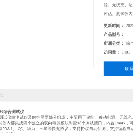
源、无线充、适
评估。测试仪内
Emark，可外挂
更新时间：
202
产品型号：
所属分类：
综
访问量：
1401
联
明：
综合测试仪
89
测试仪由测试仪及触控屏两部分组成，主要用于储能、移动电源、无线充
试仪内部集成四个独立的双向电源模块对应
个测试接口，内置
，
16
Emark
持
、
、华为、三星等快充协议，支持协议自动侦测，支持编程自
PD3.1
QC