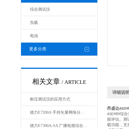
综合测试仪
负载
电池
更多分类
相关文章
/ ARTICLE
详细说
耐压测试仪的应用方式
昂盛达
ASD9
德力E7200A 手持矢量网络分析仪（300kHz-3GHz）
综合
ASD989
能评估。测
载功能，支
德力E7300A-SA 广播电视综合测试仪（300kHz~3GHz）