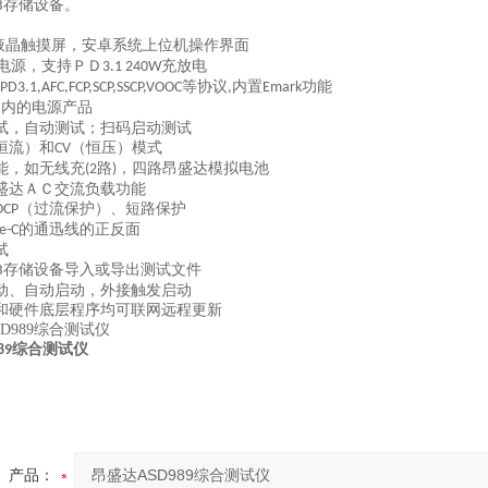
存储设备。
B
液晶触摸屏，安卓系统上位机操作界面
电源，支持ＰＤ
充放电
3.1 240W
等协议
内置
功能
PD3.1,AFC,FCP,SCP,SSCP,VOOC
,
Emark
口内的电源产品
试，自动测试；扫码启动测试
恒流）和
（恒压）模式
CV
能，如无线充
路
，四路昂盛达模拟电池
(2
)
盛达ＡＣ交流负载功能
（过流保护）、短路保护
OCP
的通迅线的正反面
e-C
试
存储设备导入或导出测试文件
B
动、自动启动，外接触发启动
和硬件底层程序均可联网远程更新
综合测试仪
89
产品：