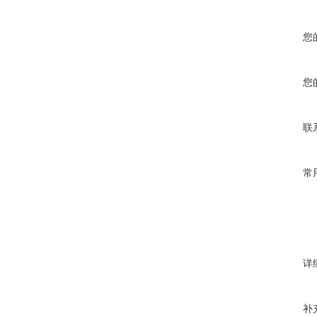
您
您
联
常
详
补