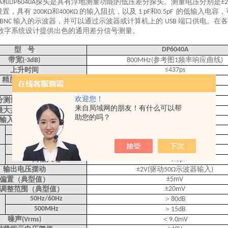
和
探头是具有浮地测量功能的低压差分探头。测量电压分别是
A
DP6040A
±2
设置，具有
和
的输入阻抗，以及
和
的低输入电容，
200KΩ
400KΩ
1 pF
0.5pF
输入的示波器，并可以通过示波器或计算机上的
端口供电。在各
 BNC
USB
数字系统设计提供出色的通用差分信号测量。
型
号
DP6040A
带宽
参考图
频率响应曲线
(-3dB)
800MHz(
1
)
上升时间
≤437ps
精度
读数的
±2%
(
%)
衰
减
比
20:1
欢迎您！
分测量电压
±40V
(DC + Peak AC)
来自局域网的朋友！有什么可以帮
最大共模输入电压
±60V
助您的吗？
输入电压（每一端对地）
±60V
单端对地
200kΩ
两输入端
400kΩ
单端对地
＜
1pF
两输入端
＜
0.5pF
输出电压摆动
驱动
示波器输入
±2V(
50Ω
)
偏置（典型值）
±5mV
调整范围（典型值）
±20mV
50Hz/60Hz
＞
80dB
500MHz
＞
15dB
噪声
＜
(Vrms)
9.0mV