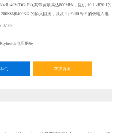
k)和±40V(DC+Pk),其带宽最高达800MHz，提供 10:1 和20:1的
00KΩ和400KΩ 的输入阻抗，以及 1 pF和0.5pF 的低输入电
地降低电路负载；具有过压报警功能。
5-07-09
Cybertek电压探头
系我们
在线咨询