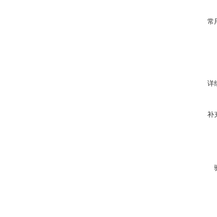
常
详
补