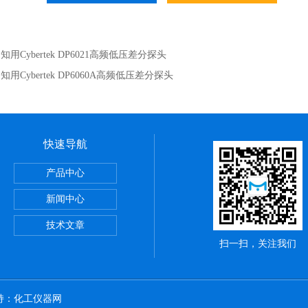
：
知用Cybertek DP6021高频低压差分探头
：
知用Cybertek DP6060A高频低压差分探头
快速导航
ME系列PCB TDR特性阻抗测试仪
产品中心
却性能测试仪
新闻中心
CROTEST 6632 精密阻抗分析仪
技术文章
扫一扫，关注我们
持：
化工仪器网