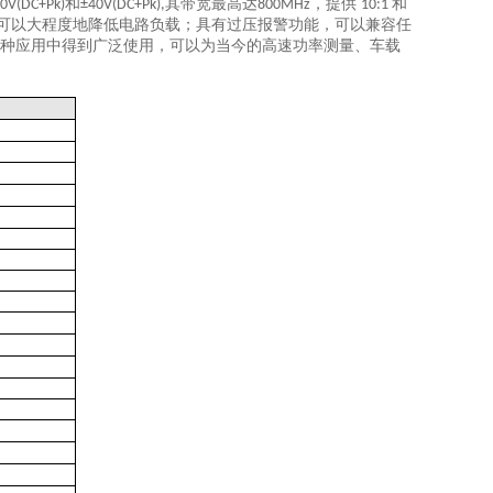
和
其带宽最高达
，提供
和
0V(DC+Pk)
±40V(DC+Pk),
800MHz
10:1
可以
大程度
地降低电路负载；具有过压报警功能，可以兼容任
种应用中得到广泛使用，可以为当今的高速功率测量、车载