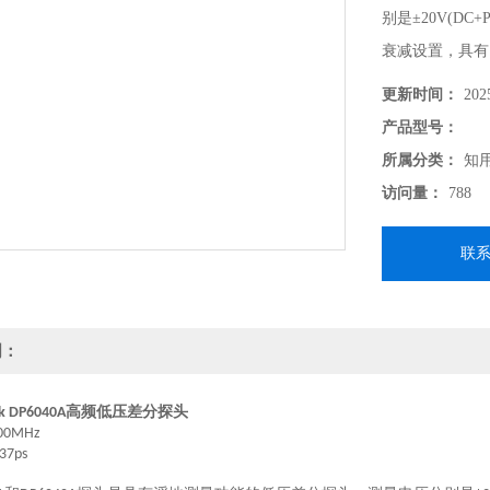
别是±20V(DC+P
衰减设置，具有 2
容，可以大程度
更新时间：
202
产品型号：
所属分类：
知用
访问量：
788
联
明：
高频低压差分探头
k DP6040A
800MHz
37ps