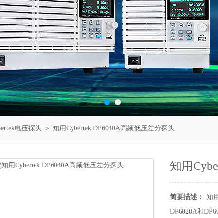
ertek电压探头
＞ 知用Cybertek DP6040A高频低压差分探头
知用Cyb
简要描述：
知用
DP6020A和