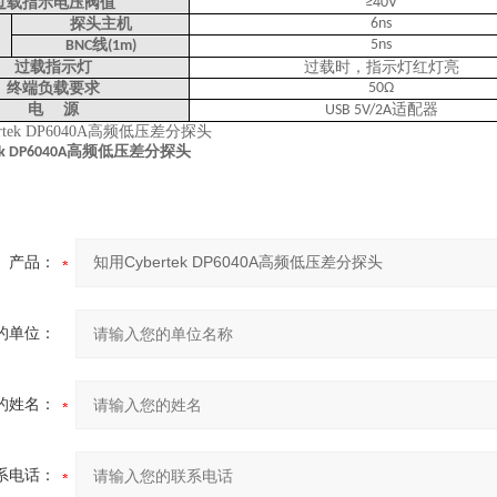
过载指示电压阀值
≥40V
探头主机
6ns
线
5ns
BNC
(1m)
过载指示灯
过载时，指示灯红灯亮
终端负载要求
50Ω
电
源
适配器
USB 5V/2A
高频低压差分探头
k DP6040A
产品：
的单位：
的姓名：
系电话：