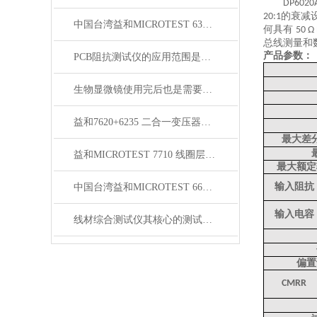
DP6020
的衰减
20:1
中国台湾益和MICROTEST 6371 LCR测试仪
何具有
50 Ω
总线测量和
产品参数：
PCB阻抗测试仪的应用范围是非常广泛的
生物显微镜使用完后也是需要维护保养的
益和7620+6235 二合一变压器综合测试系统
最大差
益和MICROTEST 7710 线圈层间短路测试仪
最大额定
输入阻抗
中国台湾益和MICROTEST 6632 精密阻抗分析仪
输入电容
线材综合测试仪其核心的测试模块是什么？
偏置
CMRR