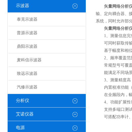
示波器
矢量网络分析
输、定向耦合器、
泰克示波器
系统，同时允许部分
矢量网络分析
普源示波器
1、测量信息完
可同时获取传输参数
鼎阳示波器
基于幅度和相位，
2、频率覆盖范
麦科信示波器
常规型号可覆盖从低频
能满足不同场景需
致远示波器
3、测量精度高
汽修示波器
内置校准功能（如
在全频段内，幅度精
分析仪
4、功能扩展性
支持多端口测试（
艾诺仪器
可搭配功率计、信
电源