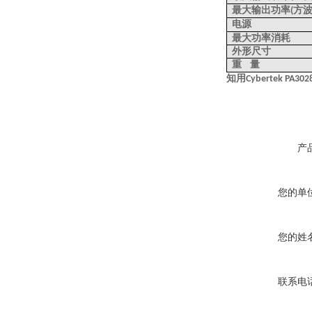
最大输出功率
方
(
电源
最大功率消耗
外形
尺寸
重
量
知用
Cybertek PA30
2
产
您的单
您的姓
联系电