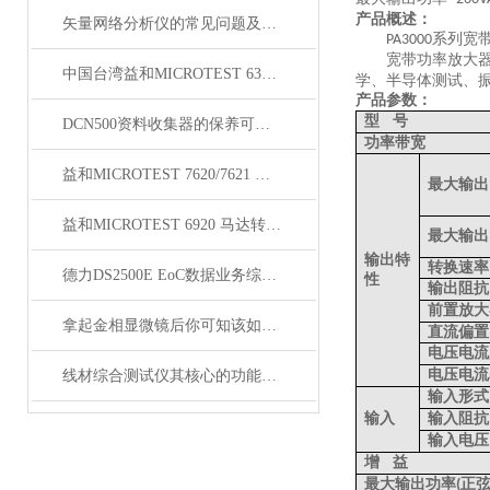
产品概述：
矢量网络分析仪的常见问题及其分析
系列宽
PA3000
宽带功率放大
中国台湾益和MICROTEST 6377/8/9阻抗分析仪
学、半导体测试、
产品参数：
型
号
DCN500资料收集器的保养可以通过以下步骤来完成
功率带宽
益和MICROTEST 7620/7621 耐压测试仪
最大输出
益和MICROTEST 6920 马达转子测试系统
最大输出
输出特
转换速率
德力DS2500E EoC数据业务综合测试仪
性
输出阻抗
前置放大
拿起金相显微镜后你可知该如何使用呢？
直流偏置
电压电流
电压电流
线材综合测试仪其核心的功能是什么呢？
输入形式
输入
输入阻抗
输入电压
增
益
最大输出功率
正
(