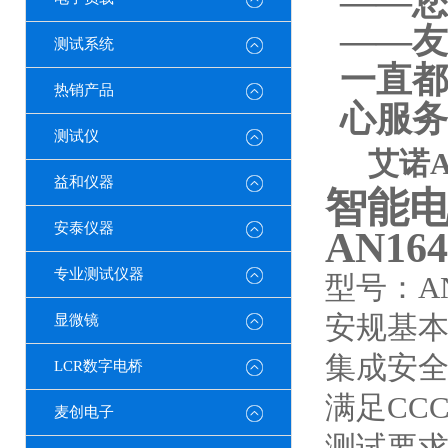
——您
——友
测试系统
一直都
热销产品
心服务
测试仪
艾诺A
益和仪器
智能
安泰仪器
AN164
专业测试仪器
型号：AN1
安规基本
显微镜
集成安
LCR数字电桥
满足CC
麦创电子
测试要