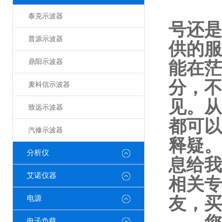
欢迎
泰克示波器
号还是
普源示波器
供的服
鼎阳示波器
能在茫
分，不
麦科信示波器
见。从
致远示波器
都可以
汽修示波器
释疑。
分析仪
息给我
艾诺仪器
相关专
友，买
电源
电子负载