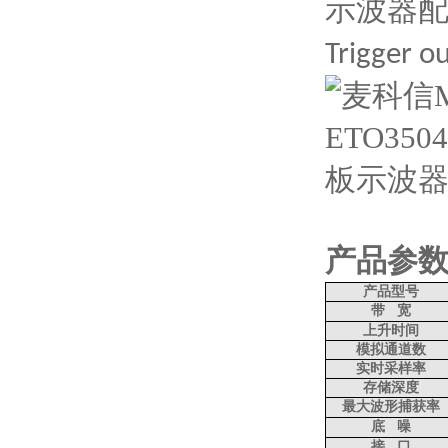
示波器
Trigger o
产品参
产品型号
带
宽
上升时间
模拟通道数
实时采样率
存储深度
最大波形捕获率
底
噪
接
口