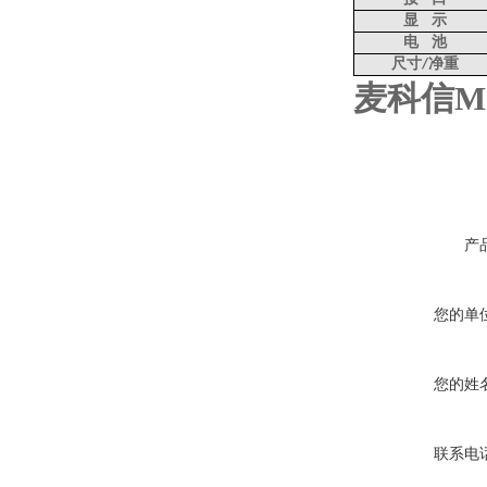
显
示
电
池
尺寸
净重
/
麦科信MI
产
您的单
您的姓
联系电