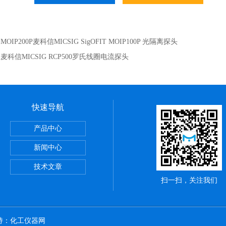
：
MOIP200P麦科信MICSIG SigOFIT MOIP100P 光隔离探头
：
麦科信MICSIG RCP500罗氏线圈电流探头
快速导航
ME系列PCB TDR特性阻抗测试仪
产品中心
却性能测试仪
新闻中心
CROTEST 6632 精密阻抗分析仪
技术文章
扫一扫，关注我们
持：
化工仪器网