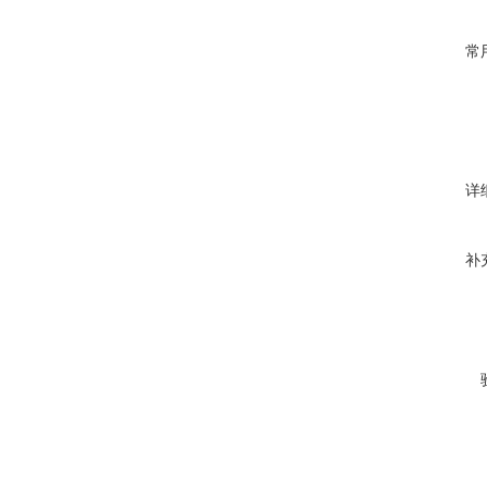
常
详
补