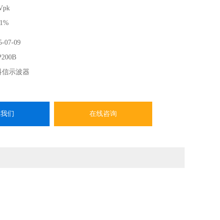
Vpk
1%
180dB
5-07-09
IT™ 技术的光隔离探头，拥有的共模抑制比和隔离电压，在其带宽
P200B
的全部真相，
科信示波器
压探头所测信号真实性的裁判。
系我们
在线咨询