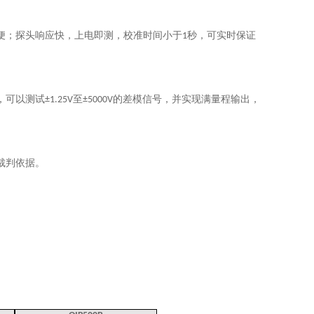
便；探头响应快，上电即测，校准时间小于
秒，可实时保证
1
，可以测试
至
的差模信号，并实现满量程输出，
±1.25V
±5000V
裁判依据。