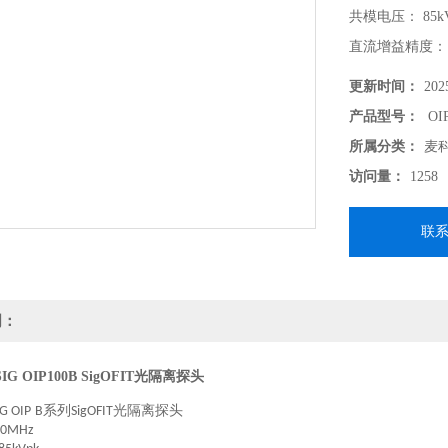
共模电压： 85k
直流增益精度：
共模抑制比：高达
更新时间：
202
基于SigOF
产品型号：
OI
范围内洞见信号
所属分类：
麦
是判定其他 电
访问量：
1258
联
明：
G OIP100B SigOFIT光隔离探头
系列
光隔离探头
IG
OIP
B
SigOFIT
00MHz