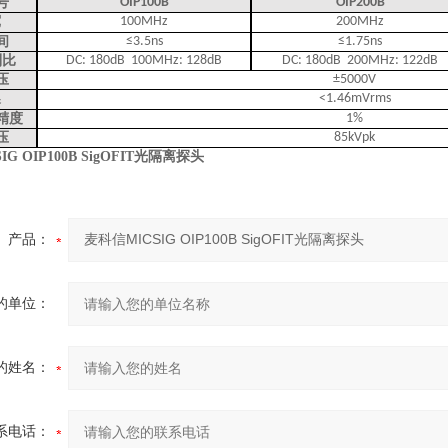
号
OIP100B
OIP200B
宽
100MHz
2
00MHz
间
≤3.5ns
≤1.75ns
制比
DC: 180dB
100MHz: 128dB
DC: 180dB
200MHz: 122dB
压
±5000V
噪
<1.46mVrms
精度
1%
压
85kVpk
G OIP100B SigOFIT光隔离探头
产品：
的单位：
的姓名：
系电话：