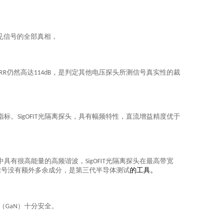
见信号的全部真相，
仍然高达
，是判定其他电压探头所测信号真实性的裁
RR
114dB
指标。
光隔离探头，具有幅频特性，直流增益精度优于
SigOFIT
中具有很高能量的高频谐波，
光隔离探头在最高带宽
SigOFIT
信号没有额外多余成分，是第三代半导体测试
的
工具
。
（
）十分安全。
GaN