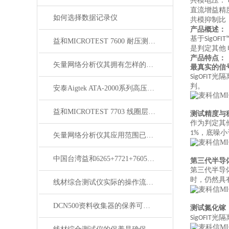
共模电压：
直流增益精
如何选择数据记录仪
共模抑制比
产品概述：
基于
SigOFI
益和MICROTEST 7600 耐压测试仪
是判定其他
产品特点：
矢量网络分析仪其拥有怎样的特点呢？
最真实的信
光隔
SigOFIT
判。
安泰Aigtek ATA-2000系列高压放大器
益和MICROTEST 7703 线圈层间短路测试仪
测试精度与
作为判定其
，底噪小
1%
矢量网络分析仪其应用范围已广泛渗透至以下几个核心领域
中国台湾益和6265+7721+7605三合一变压器综合测试系统
第三代半导
第三代半导
时，仍然具
线材综合测试仪实际的操作流程是怎样的呢？
DCN500资料收集器的保养可以通过以下步骤来完成
测试氮化镓
光隔
SigOFIT