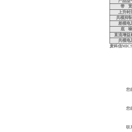
产品型
带
上升时
共模抑
差模电
底
直流增益
共模电
麦科信MICSI
您
您
联