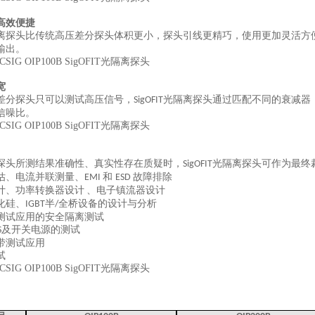
高效便捷
离探头比传统高压差分探头体积更小，探头引线更精巧，使用更加灵活方
输出。
宽
差分探头只可以测试高压信号，
光隔离探头通过匹配不同的衰减器
SigOFIT
信噪比。
探头所测结果准确性、真实性存在质疑时，
光隔离探头可作为最终
SigOFIT
估、电流并联测量、
和
故障排除
EMI
ESD
计、功率转换器设计
、电子镇流器设计
化硅、
半
全桥设备的设计与分析
IGBT
/
测试应用的安全隔离测试
及开关电源的测试
S
带测试应用
试