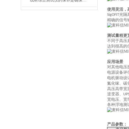
线材综合测试仪的保养是确保其长期稳定运行的关键
使用灵活，
光隔
SigOFIT
精确的信号
测试量程更
不同于高压
达到很高的
应用场景
对其他电压
电源设备评
电机驱动设
氮化镓、碳
高压高带宽
逆变器、
UP
宽电压、宽
各种浮地测
产品参数：