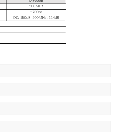
OIP500B
5
00MHz
≤700ps
DC: 180dB
500MHz: 114dB