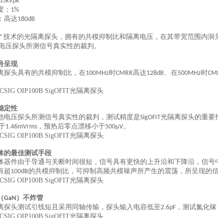
85kVpk
度：
1%
：高达
180dB
技术的光隔离探头，拥有的共模抑制比和隔离电压，在其带宽范围内洞
T™
电压探头所测信号真实性的裁判。
号呈现
离探头具有的共模抑制比，在
时
高达
、在
时
100MHz
CMRR
128dB
500MHz
CM
稳定性
他电压探头所测信号真实性的裁判，测试精度是
光隔离探头的重要
SigOFIT
于
，预热后零点漂移小于
。
1.46mVrms
500μV
体的最佳测试手段
体器件由于导通与关断时间很短，信号具有更快的上升沿和下降沿，信号
有超
的共模抑制比，可抑制高频共模噪声所产生的震荡，所呈现的
100dB
（
）不炸管
GaN
离探头测试引线短且采用同轴传输，探头输入电容低至
，测试氮化镓
2.6pF