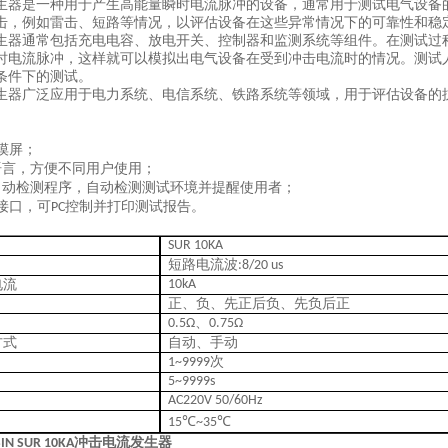
生器是一种用于产生高能量瞬时电流脉冲的设备，通常用于测试电气设备
击，例如雷击、短路等情况，以评估设备在这些异常情况下的可靠性和稳
生器通常包括充电电容、放电开关、控制器和监测系统等组件。在测试过
时电流脉冲，这样就可以模拟出电气设备在受到冲击电流时的情况。测试
条件下的测试。
生器广泛应用于电力系统、电信系统、铁路系统等领域，用于评估设备的
摸屏；
语言，方便不同用户使用；
自动检测程序，自动检测测试环境并提醒使用者；
接口，可
控制并打印测试报告。
PC
SUR 10KA
短路电流波
:8/20 us
电流
10kA
正、负、先正后负、先负后正
、
0.5Ω
0.75Ω
方式
自动、手动
次
1~9999
5~9999s
AC220V 50/60Hz
15℃~35℃
冲击电流发生器
IN SUR 10KA