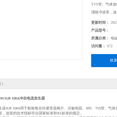
TVS管、气体放
涌脉冲波形，波
更新时间：
202
产品型号：
所属分类：
电
访问量：
672
联
明：
冲击电流发生器
IN SUR 10KA
生器
用于检验氧化锌避雷器阀片、压敏电阻、
、
管、气体
SUR 10KA
SPD
TVS
形，波形的技术指标符合国家标准和
标准的规定。
IEC