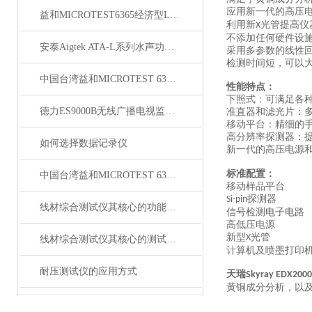
应用新一代的高压
益和MICROTEST6365经济型LCR测试仪
利用新
光管提高仪
X
不添加任何硬件设
安泰Aigtek ATA-L系列水声功率放大器
采用多参数的线性
检测时间短，可以
中国台湾益和MICROTEST 6371 LCR测试仪
性能特点：
下照式：可满足各
德力ES9000B无线广播电视监测车系统
准直器和滤光片：
移动平台：精细的
高分辨率探测器：
如何选择数据记录仪
新一代的高压电源
标准配置：
中国台湾益和MICROTEST 6374 LCR测试仪
移动样品平台
探测器
Si-pin
线材综合测试仪其核心的功能是什么呢？
信号检测电子电路
高低压电源
新型
光管
X
线材综合测试仪其核心的测试模块是什么？
计算机及喷墨打印
耐压测试仪的应用方式
天瑞
Skyray EDX2000
黄铜成分分析，以