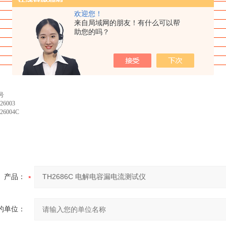
TH2686C
欢迎您！
0-200V,0-500V
来自局域网的朋友！有什么可以帮
2%
设定值+2个字
助您的吗？
0-30mA,10
档
2%
读数+0.5格
模拟电路控制
电压：3 1/2 LED显示，电流：表头指示充电时间：2位LED显示
号
26003
26004C
产品：
的单位：