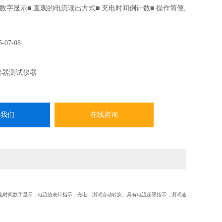
数字显示■ 直观的电流读出方式■ 充电时间倒计数■ 操作简便,
5-07-08
容器测试仪器
系我们
在线咨询
充电时间数字显示，电流值表针指示，充电—测试自动转换。具有电流超限指示，测试速