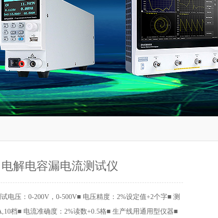
6C 电解电容漏电流测试仪
测试电压：0-200V，0-500V■ 电压精度：2%设定值+2个字■ 测
A,10档■ 电流准确度：2%读数+0.5格■ 生产线用通用型仪器■