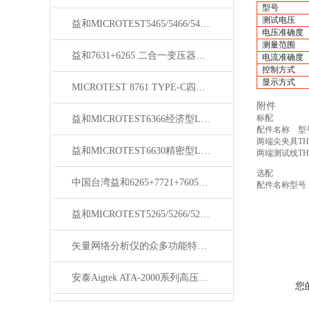
型号
测试电压
益和MICROTEST5465/5466/5467变压器测试仪
电压准确度
测量范围
益和7631+6265 二合一变压器综合测试系统
电流准确度
控制方式
显示方式
MICROTEST 8761 TYPE-C四线式线材测试仪
附件
标配
益和MICROTEST6366经济型LCR测试仪
配件名称
型
两端尖夹具
TH
益和MICROTEST6630精密型LCR测试仪
两端测试线
TH
选配
中国台湾益和6265+7721+7605三合一变压器综合测试系统
配件名称
型号
益和MICROTEST5265/5266/5267变压器测试仪
矢量网络分析仪的众多功能特点中你知晓多少呢？
安泰Aigtek ATA-2000系列高压放大器
您