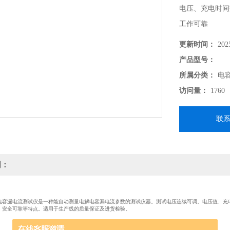
电压、充电时间
工作可靠
更新时间：
202
产品型号：
所属分类：
电
访问量：
1760
联
明：
型电解电容漏电流测试仪是一种能自动测量电解电容漏电流参数的测试仪器。测试电压连续可调。电压值、
，安全可靠等特点。适用于生产线的质量保证及进货检验。