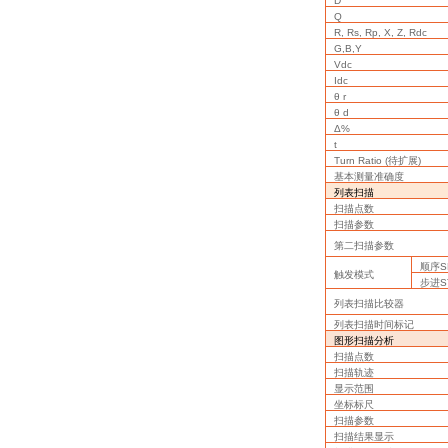
D
Q
R, Rs, Rp, X, Z, Rdc
G,B,Y
Vdc
Idc
θ r
θ d
Δ%
t
Turn Ratio (
待扩展
)
基本测量准确度
列表扫描
扫描点数
扫描参数
第二扫描参数
顺序
S
触发模式
步进
S
列表扫描比较器
列表扫描时间标记
图形扫描分析
扫描点数
扫描轨迹
显示范围
坐标标尺
扫描参数
扫描结果显示