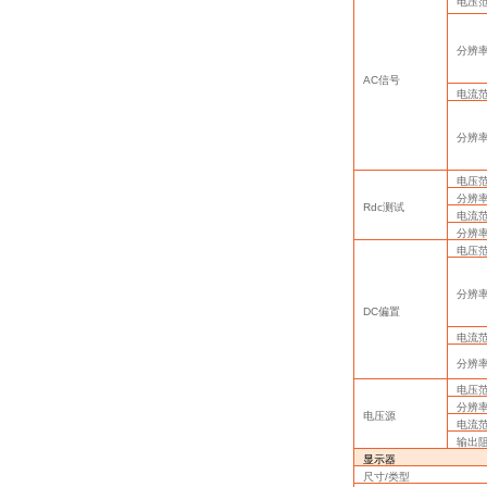
电压
分辨
AC
信号
电流
分辨
电压
分辨
Rdc
测试
电流
分辨
电压
分辨
DC
偏置
电流
分辨
电压
分辨
电压源
电流
输出
显示器
尺寸
/
类型