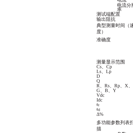
电流分
率
测试端配置
输出阻抗
典型测量时间（
度）
准确度
测量显示范围
Cs、Cp
Ls、Lp
D
Q
R、Rs、Rp、X、
G、B、Y
Vdc
Idc
θ
r
θ
d
Δ%
多功能参数列表
描