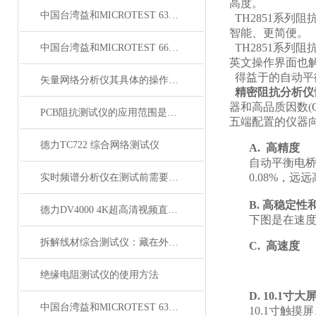
高度。
中国台湾益和MICROTEST 6377/8/9阻抗分析仪
TH2851系列
智能、更简便。
TH2851系列
中国台湾益和MICROTEST 6632 精密阻抗分析仪
英文操作界面也
得益于的自动平衡电
矢量网络分析仪其具体的操作步骤如下
精密阻抗分析仪
器和高品质因数
PCB阻抗测试仪的应用范围是非常广泛的
五端配置的仪器
德力TC722 综合网络测试仪
A.
高精度
自动平衡电桥
0.08%，
实时频谱分析仪在测试前需要做好什么准备
B.
高稳定性
德力DV4000 4K超高清视频直播信号传输系统
下图是在速度5
拆解线材综合测试仪：藏在外壳里的精密结构，藏着哪些硬核秘密？
C.
高速度
绝缘电阻测试仪的使用方法
D.
10.1
寸大
中国台湾益和MICROTEST 6371 LCR测试仪
10.1寸触摸