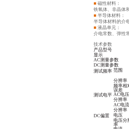
■
磁性材料：
铁氧体、非晶体
■
半导体材料：
半导体材料的介电
■
液晶单元：
介电常数、弹性常
技术参数
产品型号
显示
AC测量参数
DC测量参数
范围
测试频率
分辨率
频率相
误差
AC电
测试电平
分辨率
AC电
分辨率
电压
DC偏置
电压分
率
电流