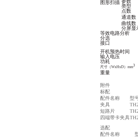
参数
图形扫描
类型
点数
通道数
曲线数
分屏显
等效电路分析
分选
接口
开机预热时间
输入电压
功耗
3
尺寸（WxHxD）mm
重量
附件
标配
配件名称
型
夹具
TH2
短路片
TH2
四端带卡夹具
TH
选配
配件名称