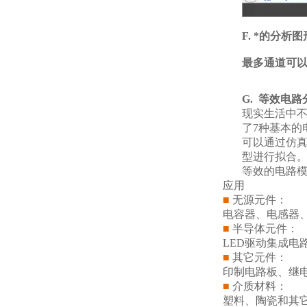
F.
*的分析图
最多通道可以
G.
等效电路
现实生活中
了7种基本的
可以通过仿
型进行拟合
等效的电路模
应用
■
无源元件：
电容器、电感器
■
半导体元件：
LED驱动集成电
■
其它元件：
印制电路板、继
■
介质材料：
塑料、陶瓷和其