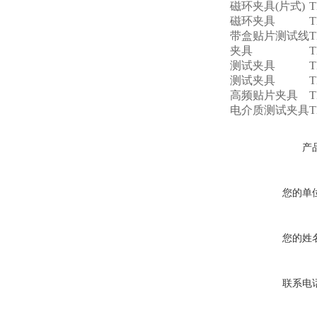
磁环夹具(片式)
T
磁环夹具
T
带盒贴片测试线
T
夹具
T
测试夹具
T
测试夹具
T
高频贴片夹具
T
电介质测试夹具
T
产
您的单
您的姓
联系电