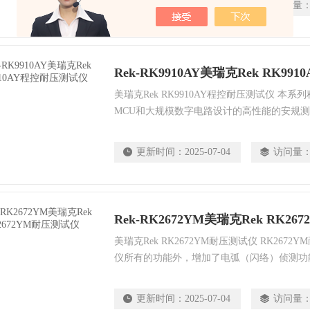
更新时间：
2025-07-04
访问量
RS485、USB device、USB Host接口，
系统。
Rek-RK9910AY美瑞克Rek RK9
美瑞克Rek RK9910AY程控耐压测试仪 本
MCU和大规模数字电路设计的高性能的安规
输出电压的上升、下降、输出电压的频率*由M
电流值和电压值，并具有软件校准功能，配备PL
更新时间：
2025-07-04
访问量
RS485、USB device、USB Host接口，
系统。
Rek-RK2672YM美瑞克Rek RK2
美瑞克Rek RK2672YM耐压测试仪 RK26
仪所有的功能外，增加了电弧（闪络）侦测功
直观、准确、快速、可靠的检测到被测电气设
设备无“闪络”现象时，示波器显示一个稳定的
更新时间：
2025-07-04
访问量
圆环）”，若被测设备发生“闪络”现象，则李