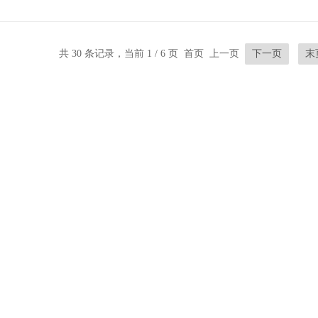
电气设备发生“闪络”现象以保证被测设备安全
共 30 条记录，当前 1 / 6 页 首页 上一页
下一页
末