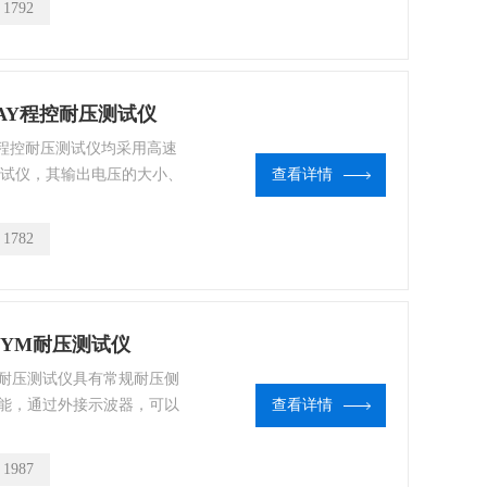
：
1792
可方便与计算机或PLC组成综合测试
910AY程控耐压测试仪
系列程控耐压测试仪均采用高速
测试仪，其输出电压的大小、
查看详情
CU控制，能实时显示击穿
C接口、RS232C、
：
1782
可方便与计算机或PLC组成综合测试
672YM耐压测试仪
72YM耐压测试仪具有常规耐压侧
能，通过外接示波器，可以
查看详情
备的“闪络”现象，被测电气
“李沙育图形（即一个闭合的
：
1987
沙育图形的边缘会出现较大的