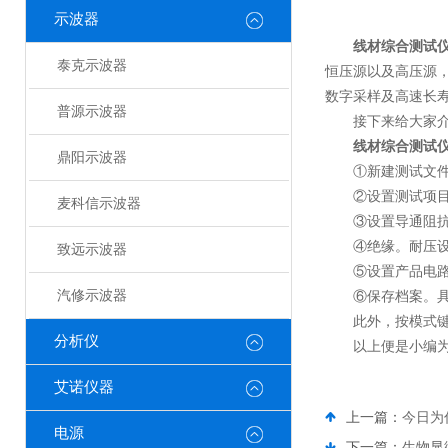
示波器
线材综合测试
泰克示波器
恒压源以及高压源，
数字采样及高速长
普源示波器
接下来给大家介绍
线材综合测试
鼎阳示波器
①新建测试文件。具
②设置测试项目。具
麦科信示波器
③设置导通阻抗。具
④绝缘。耐压设置。
致远示波器
⑤设置产品电路(短
汽修示波器
⑥保存档案。具体操
此外，按模式键(M
分析仪
以上便是小编为你
艾诺仪器
上一篇：
今日为
电源
下一篇：
生物显